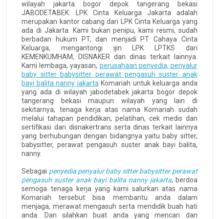
wilayah jakarta bogor depok tangerang bekasi
JABODETABEK. LPK Cinta Keluarga Jakarta adalah
merupakan kantor cabang dari LPK Cinta Keluarga yang
ada di Jakarta. Kami bukan penipu, kami resmi, sudah
berbadan hukum PT, dan menjadi PT Cahaya Cinta
Keluarga, mengantongi ijin LPK LPTKS dari
KEMENKUMHAM, DISNAKER dan dinas terkait lainnya.
Kami lembaga, yayasan,
perusahaan penyedia, penyalur
baby sitter babysitter perawat pengasuh suster anak
bayi balita nanny jakarta
Komariah untuk keluarga anda
yang ada di wilayah jabodetabek jakarta bogor depok
tangerang bekasi maupun wilayah yang lain di
sekitarnya, tenaga kerja atas nama Komariah sudah
melalui tahapan pendidikan, pelatihan, cek medis dan
sertifikasi dari disnakertrans serta dinas terkait lainnya
yang berhubungan dengan bidangnya yaitu baby sitter,
babysitter, perawat pengasuh suster anak bayi balita,
nanny.
Sebagai
penyedia penyalur baby sitter babysitter perawat
pengasuh suster anak bayi balita nanny jakarta
, berdoa
semoga tenaga kerja yang kami salurkan atas nama
Komariah tersebut bisa membantu anda dalam
menjaga, merawat mengasuh serta mendidik buah hati
anda. Dan silahkan buat anda yang mencari dan