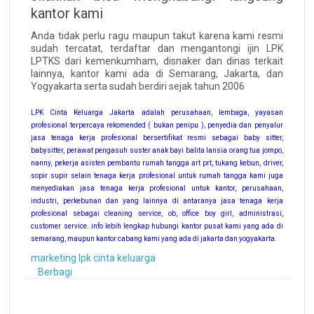
kantor kami
Anda tidak perlu ragu maupun takut karena kami resmi
sudah tercatat, terdaftar dan mengantongi ijin LPK
LPTKS dari kemenkumham, disnaker dan dinas terkait
lainnya, kantor kami ada di Semarang, Jakarta, dan
Yogyakarta serta sudah berdiri sejak tahun 2006
LPK Cinta Keluarga Jakarta adalah perusahaan, lembaga, yayasan
profesional terpercaya rekomended ( bukan penipu ), penyedia dan penyalur
jasa tenaga kerja profesional bersertifikat resmi sebagai baby sitter,
babysitter, perawat pengasuh suster anak bayi balita lansia orang tua jompo,
nanny, pekerja asisten pembantu rumah tangga art prt, tukang kebun, driver,
sopir supir selain tenaga kerja profesional untuk rumah tangga kami juga
menyediakan jasa tenaga kerja profesional untuk kantor, perusahaan,
industri, perkebunan dan yang lainnya di antaranya jasa tenaga kerja
profesional sebagai cleaning service, ob, office boy girl, administrasi,
customer service. info lebih lengkap hubungi kantor pusat kami yang ada di
semarang, maupun kantor cabang kami yang ada di jakarta dan yogyakarta.
marketing lpk cinta keluarga
Berbagi