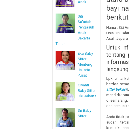
Anak
bayi na
berikut
Siti
Sa'adah
Pengasuh
Nama : Siti A
Anak
Usia : 32 Tah
Jakarta
Asal : Jepar
Timur
Untuk in
Eka Baby
tentang 
Sitter
informas
Menteng
langsung
Jakarta
Pusat
Lpk cinta ke
berdoa semo
Giyanti
sitter bekasi
b
Baby Sitter
mendidik buah
Dki Jakarta
di semarang,
dan semua kan
Sri Baby
Sitter
Anda tidak p
sudah terca
kemenkumham,