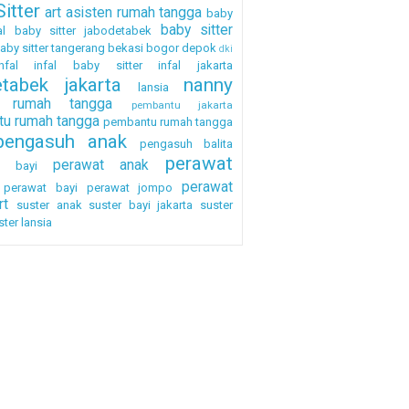
itter
art
asisten rumah tangga
baby
baby sitter
al
baby sitter jabodetabek
aby sitter tangerang
bekasi
bogor
depok
dki
nfal
infal baby sitter
infal jakarta
etabek
jakarta
nanny
lansia
a rumah tangga
pembantu jakarta
u rumah tangga
pembantu rumah tangga
pengasuh anak
pengasuh balita
perawat
perawat anak
h bayi
perawat
perawat bayi
perawat jompo
rt
suster anak
suster bayi jakarta
suster
ster lansia