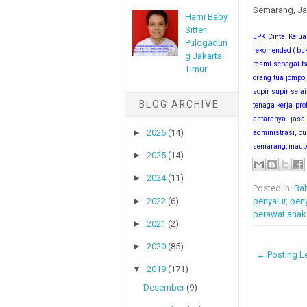
Semarang, Jak
Harni Baby
Sitter
LPK Cinta Kelua
Pulogadun
rekomended ( buk
g Jakarta
resmi sebagai ba
Timur
orang tua jompo,
sopir supir sela
BLOG ARCHIVE
tenaga kerja pro
antaranya jasa 
►
2026
(14)
administrasi, c
semarang, maupun
►
2025
(14)
►
2024
(11)
Posted in:
Bab
►
2022
(6)
penyalur
,
peny
perawat anak
►
2021
(2)
►
2020
(85)
← Posting Le
▼
2019
(171)
Desember
(9)