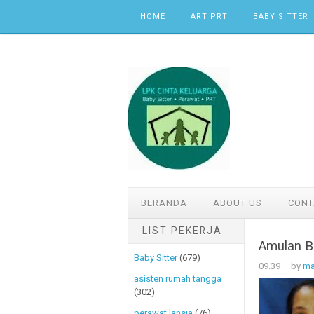
Skip to content
HOME
ART PRT
BABY SITTER
BERANDA
ABOUT US
CONT
LIST PEKERJA
Amulan Ba
Baby Sitter
(679)
09.39
– by
ma
asisten rumah tangga
(302)
perawat lansia
(76)