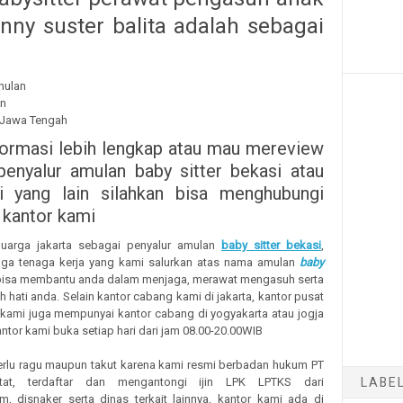
nny suster balita adalah sebagai
mulan
un
a Jawa Tengah
formasi lebih lengkap atau mau mereview
penyalur amulan baby sitter bekasi atau
i yang lain silahkan bisa menghubungi
 kantor kami
luarga jakarta sebagai penyalur amulan
baby sitter bekasi
,
ga tenaga kerja yang kami salurkan atas nama amulan
baby
isa membantu anda dalam menjaga, merawat mengasuh serta
 hati anda. Selain kantor cabang kami di jakarta, kantor pusat
 kami juga mempunyai kantor cabang di yogyakarta atau jogja
tor kami buka setiap hari dari jam 08.00-20.00WIB
erlu ragu maupun takut karena kami resmi berbadan hukum PT
LABE
tat, terdaftar dan mengantongi ijin LPK LPTKS dari
 disnaker serta dinas terkait lainnya, kantor kami ada di