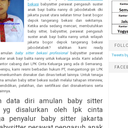
bekasi
babysitter perawat pengasuh suster
anak bayi balita nanny di jabodetabek dki
jakarta pusat utara selatan timur barat bogor
depok tangerang bekasi dan sekitarnya.
Ketika anda sedang mencari, membutuhkan
baby sitter, babysitter, perawat pengasuh
suster anak bayi balita nanny untuk wilayah
jakarta bogor depok tangerang bekasi
FOLL
jabodetabek? silahkan kami ready
n amulan
baby sitter bekasi profesional
babysitter perawat
Tweets by
ter anak bayi balita nanny untuk keluarga anda. Kami adalah
ntor cabang dari LPK Cinta Keluarga yang ada di Semarang.
FACE
enipu, kami resmi berbadan hukum PT, mengantongi ijin LPK
emenkumham disnaker dan dinas terkait lainnya. Untuk tenaga
ma amulan baby sitter bekasi sudah melalui tahapan interview,
ndidikan, pelatihan, dan sertifikasi dari disnakertrans serta
lainnya.
 data diri amulan baby sitter
 yg disalurkan oleh lpk cinta
ga penyalur baby sitter jakarta
babysitter perawat pengasuh anak