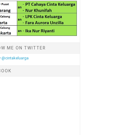
OW ME ON TWITTER
 @cintakeluarga
BOOK