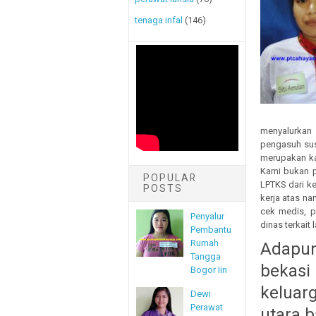
tenaga infal
(146)
menyalurka
pengasuh sus
merupakan ka
Kami bukan p
POPULAR
LPTKS dari k
POSTS
kerja atas na
cek medis, pe
Penyalur
dinas terkait 
Pembantu
Rumah
Adapun
Tangga
bekasi
Bogor Iin
keluar
Dewi
Perawat
utara 