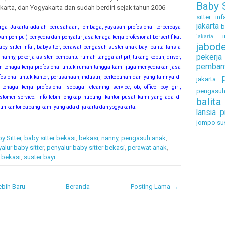
Baby S
arta, dan Yogyakarta dan sudah berdiri sejak tahun 2006
sitter inf
jakarta
b
rga Jakarta adalah perusahaan, lembaga, yayasan profesional terpercaya
i
jakarta
an penipu ) penyedia dan penyalur jasa tenaga kerja profesional bersertifikat
jabod
by sitter infal, babysitter, perawat pengasuh suster anak bayi balita lansia
pekerj
 nanny, pekerja asisten pembantu rumah tangga art prt, tukang kebun, driver,
pembant
in tenaga kerja profesional untuk rumah tangga kami juga menyediakan jasa
fesional untuk kantor, perusahaan, industri, perkebunan dan yang lainnya di
jakarta
tenaga kerja profesional sebagai cleaning service, ob, office boy girl,
pengasu
ustomer service. info lebih lengkap hubungi kantor pusat kami yang ada di
balita
 kantor cabang kami yang ada di jakarta dan yogyakarta.
lansia
p
jompo
su
y Sitter
,
baby sitter bekasi
,
bekasi
,
nanny
,
pengasuh anak
,
alur baby sitter
,
penyalur baby sitter bekasi
,
perawat anak
,
 bekasi
,
suster bayi
bih Baru
Beranda
Posting Lama →