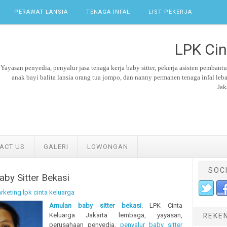
PERAWAT LANSIA
TENAGA INFAL
LIST PEKERJA
LPK Cin
Yayasan penyedia, penyalur jasa tenaga kerja
baby sitter,
pekerja asisten pembant
anak bayi balita lansia orang tua jompo, dan nanny permanen tenaga
infal leb
Jak
ACT US
GALERI
LOWONGAN
SOC
by Sitter Bekasi
rketing lpk cinta keluarga
Amulan baby sitter bekasi
. LPK Cinta
Keluarga Jakarta lembaga, yayasan,
REKE
perusahaan penyedia,
penyalur baby sitter