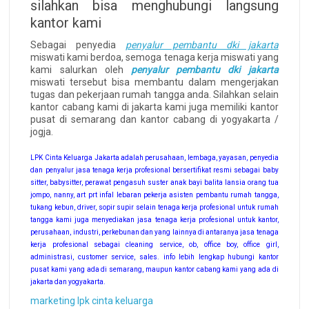
silahkan bisa menghubungi langsung
kantor kami
Sebagai penyedia
penyalur pembantu dki jakarta
miswati kami berdoa, semoga tenaga kerja miswati yang
kami salurkan oleh
penyalur pembantu dki jakarta
miswati tersebut bisa membantu dalam mengerjakan
tugas dan pekerjaan rumah tangga anda. Silahkan selain
kantor cabang kami di jakarta kami juga memiliki kantor
pusat di semarang dan kantor cabang di yogyakarta /
jogja.
LPK Cinta Keluarga Jakarta adalah perusahaan, lembaga, yayasan, penyedia
dan penyalur jasa tenaga kerja profesional bersertifikat resmi sebagai baby
sitter, babysitter, perawat pengasuh suster anak bayi balita lansia orang tua
jompo, nanny, art prt infal lebaran pekerja asisten pembantu rumah tangga,
tukang kebun, driver, sopir supir selain tenaga kerja profesional untuk rumah
tangga kami juga menyediakan jasa tenaga kerja profesional untuk kantor,
perusahaan, industri, perkebunan dan yang lainnya di antaranya jasa tenaga
kerja profesional sebagai cleaning service, ob, office boy, office girl,
administrasi, customer service, sales. info lebih lengkap hubungi kantor
pusat kami yang ada di semarang, maupun kantor cabang kami yang ada di
jakarta dan yogyakarta.
marketing lpk cinta keluarga