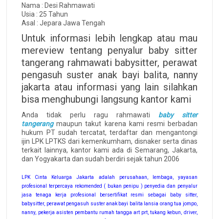
Nama : Desi Rahmawati
Usia : 25 Tahun
Asal : Jepara Jawa Tengah
Untuk informasi lebih lengkap atau mau
mereview tentang penyalur baby sitter
tangerang rahmawati babysitter, perawat
pengasuh suster anak bayi balita, nanny
jakarta atau informasi yang lain silahkan
bisa menghubungi langsung kantor kami
Anda tidak perlu ragu rahmawati
baby sitter
tangerang
maupun takut karena kami resmi berbadan
hukum PT sudah tercatat, terdaftar dan mengantongi
ijin LPK LPTKS dari kemenkumham, disnaker serta dinas
terkait lainnya, kantor kami ada di Semarang, Jakarta,
dan Yogyakarta dan sudah berdiri sejak tahun 2006
LPK Cinta Keluarga Jakarta adalah perusahaan, lembaga, yayasan
profesional terpercaya rekomended ( bukan penipu ) penyedia dan penyalur
jasa tenaga kerja profesional bersertifikat resmi sebagai baby sitter,
babysitter, perawat pengasuh suster anak bayi balita lansia orang tua jompo,
nanny, pekerja asisten pembantu rumah tangga art prt, tukang kebun, driver,