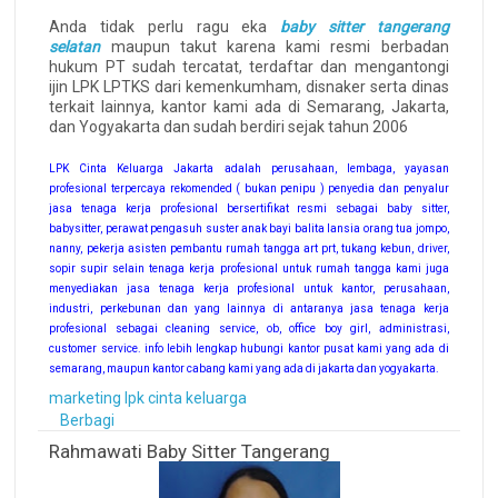
Anda tidak perlu ragu eka
baby sitter tangerang
selatan
maupun takut karena kami resmi berbadan
hukum PT sudah tercatat, terdaftar dan mengantongi
ijin LPK LPTKS dari kemenkumham, disnaker serta dinas
terkait lainnya, kantor kami ada di Semarang, Jakarta,
dan Yogyakarta dan sudah berdiri sejak tahun 2006
LPK Cinta Keluarga Jakarta adalah perusahaan, lembaga, yayasan
profesional terpercaya rekomended ( bukan penipu ) penyedia dan penyalur
jasa tenaga kerja profesional bersertifikat resmi sebagai baby sitter,
babysitter, perawat pengasuh suster anak bayi balita lansia orang tua jompo,
nanny, pekerja asisten pembantu rumah tangga art prt, tukang kebun, driver,
sopir supir selain tenaga kerja profesional untuk rumah tangga kami juga
menyediakan jasa tenaga kerja profesional untuk kantor, perusahaan,
industri, perkebunan dan yang lainnya di antaranya jasa tenaga kerja
profesional sebagai cleaning service, ob, office boy girl, administrasi,
customer service. info lebih lengkap hubungi kantor pusat kami yang ada di
semarang, maupun kantor cabang kami yang ada di jakarta dan yogyakarta.
marketing lpk cinta keluarga
Berbagi
Rahmawati Baby Sitter Tangerang