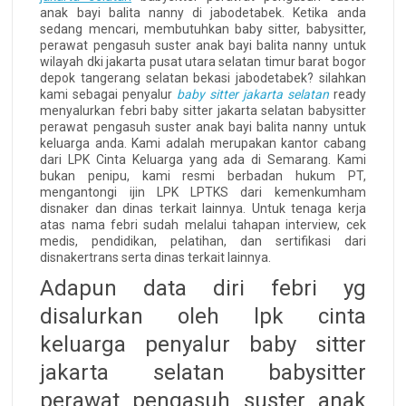
anak bayi balita nanny di jabodetabek. Ketika anda
sedang mencari, membutuhkan baby sitter, babysitter,
perawat pengasuh suster anak bayi balita nanny untuk
wilayah dki jakarta pusat utara selatan timur barat bogor
depok tangerang selatan bekasi jabodetabek? silahkan
kami sebagai penyalur
baby sitter jakarta selatan
ready
menyalurkan febri baby sitter jakarta selatan babysitter
perawat pengasuh suster anak bayi balita nanny untuk
keluarga anda. Kami adalah merupakan kantor cabang
dari LPK Cinta Keluarga yang ada di Semarang. Kami
bukan penipu, kami resmi berbadan hukum PT,
mengantongi ijin LPK LPTKS dari kemenkumham
disnaker dan dinas terkait lainnya. Untuk tenaga kerja
atas nama febri sudah melalui tahapan interview, cek
medis, pendidikan, pelatihan, dan sertifikasi dari
disnakertrans serta dinas terkait lainnya.
Adapun data diri febri yg
disalurkan oleh lpk cinta
keluarga penyalur baby sitter
jakarta selatan babysitter
perawat pengasuh suster anak