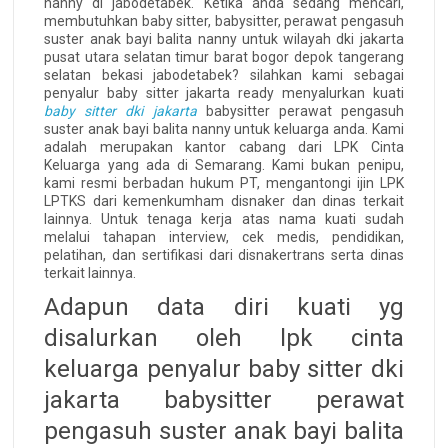
nanny di jabodetabek. Ketika anda sedang mencari,
membutuhkan baby sitter, babysitter, perawat pengasuh
suster anak bayi balita nanny untuk wilayah dki jakarta
pusat utara selatan timur barat bogor depok tangerang
selatan bekasi jabodetabek? silahkan kami sebagai
penyalur baby sitter jakarta ready menyalurkan kuati
baby sitter dki jakarta
babysitter perawat pengasuh
suster anak bayi balita nanny untuk keluarga anda. Kami
adalah merupakan kantor cabang dari LPK Cinta
Keluarga yang ada di Semarang. Kami bukan penipu,
kami resmi berbadan hukum PT, mengantongi ijin LPK
LPTKS dari kemenkumham disnaker dan dinas terkait
lainnya. Untuk tenaga kerja atas nama kuati sudah
melalui tahapan interview, cek medis, pendidikan,
pelatihan, dan sertifikasi dari disnakertrans serta dinas
terkait lainnya.
Adapun data diri kuati yg
disalurkan oleh lpk cinta
keluarga penyalur baby sitter dki
jakarta babysitter perawat
pengasuh suster anak bayi balita