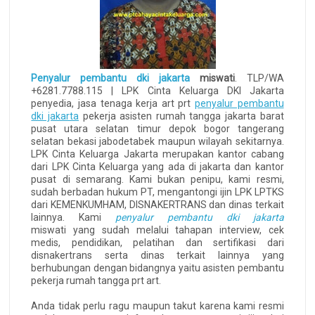
Penyalur pembantu dki jakarta
miswati
. TLP/WA
+6281.7788.115 | LPK Cinta Keluarga DKI Jakarta
penyedia, jasa tenaga kerja art prt
penyalur pembantu
dki jakarta
pekerja asisten rumah tangga jakarta barat
pusat utara selatan timur depok bogor tangerang
selatan bekasi jabodetabek maupun wilayah sekitarnya.
LPK Cinta Keluarga Jakarta merupakan kantor cabang
dari LPK Cinta Keluarga yang ada di jakarta dan kantor
pusat di semarang. Kami bukan penipu, kami resmi,
sudah berbadan hukum PT, mengantongi ijin LPK LPTKS
dari KEMENKUMHAM, DISNAKERTRANS dan dinas terkait
lainnya. Kami
penyalur pembantu dki jakarta
miswati yang sudah melalui tahapan interview, cek
medis, pendidikan, pelatihan dan sertifikasi dari
disnakertrans serta dinas terkait lainnya yang
berhubungan dengan bidangnya yaitu asisten pembantu
pekerja rumah tangga prt art.
Anda tidak perlu ragu maupun takut karena kami resmi