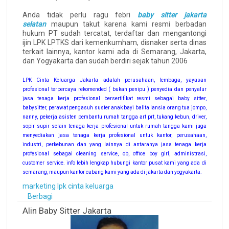
Anda tidak perlu ragu febri
baby sitter jakarta
selatan
maupun takut karena kami resmi berbadan
hukum PT sudah tercatat, terdaftar dan mengantongi
ijin LPK LPTKS dari kemenkumham, disnaker serta dinas
terkait lainnya, kantor kami ada di Semarang, Jakarta,
dan Yogyakarta dan sudah berdiri sejak tahun 2006
LPK Cinta Keluarga Jakarta adalah perusahaan, lembaga, yayasan
profesional terpercaya rekomended ( bukan penipu ) penyedia dan penyalur
jasa tenaga kerja profesional bersertifikat resmi sebagai baby sitter,
babysitter, perawat pengasuh suster anak bayi balita lansia orang tua jompo,
nanny, pekerja asisten pembantu rumah tangga art prt, tukang kebun, driver,
sopir supir selain tenaga kerja profesional untuk rumah tangga kami juga
menyediakan jasa tenaga kerja profesional untuk kantor, perusahaan,
industri, perkebunan dan yang lainnya di antaranya jasa tenaga kerja
profesional sebagai cleaning service, ob, office boy girl, administrasi,
customer service. info lebih lengkap hubungi kantor pusat kami yang ada di
semarang, maupun kantor cabang kami yang ada di jakarta dan yogyakarta.
marketing lpk cinta keluarga
Berbagi
Alin Baby Sitter Jakarta