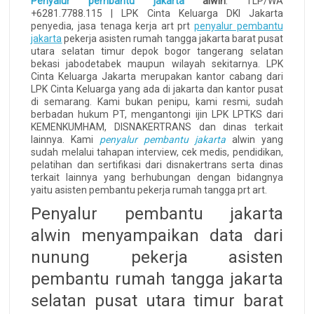
Penyalur pembantu jakarta
alwin
. TLP/WA
+6281.7788.115 | LPK Cinta Keluarga DKI Jakarta
penyedia, jasa tenaga kerja art prt
penyalur pembantu
jakarta
pekerja asisten rumah tangga jakarta barat pusat
utara selatan timur depok bogor tangerang selatan
bekasi jabodetabek maupun wilayah sekitarnya. LPK
Cinta Keluarga Jakarta merupakan kantor cabang dari
LPK Cinta Keluarga yang ada di jakarta dan kantor pusat
di semarang. Kami bukan penipu, kami resmi, sudah
berbadan hukum PT, mengantongi ijin LPK LPTKS dari
KEMENKUMHAM, DISNAKERTRANS dan dinas terkait
lainnya. Kami
penyalur pembantu jakarta
alwin yang
sudah melalui tahapan interview, cek medis, pendidikan,
pelatihan dan sertifikasi dari disnakertrans serta dinas
terkait lainnya yang berhubungan dengan bidangnya
yaitu asisten pembantu pekerja rumah tangga prt art.
Penyalur pembantu jakarta
alwin menyampaikan data dari
nunung pekerja asisten
pembantu rumah tangga jakarta
selatan pusat utara timur barat