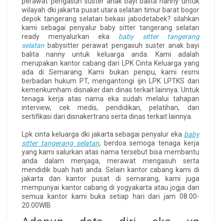
perawat pengasuh suster anak bayi balita nanny untuk
wilayah dki jakarta pusat utara selatan timur barat bogor
depok tangerang selatan bekasi jabodetabek? silahkan
kami sebagai penyalur baby sitter tangerang selatan
ready menyalurkan eka
baby sitter tangerang
selatan
babysitter perawat pengasuh suster anak bayi
balita nanny untuk keluarga anda. Kami adalah
merupakan kantor cabang dari LPK Cinta Keluarga yang
ada di Semarang. Kami bukan penipu, kami resmi
berbadan hukum PT, mengantongi ijin LPK LPTKS dari
kemenkumham disnaker dan dinas terkait lainnya. Untuk
tenaga kerja atas nama eka sudah melalui tahapan
interview, cek medis, pendidikan, pelatihan, dan
sertifikasi dari disnakertrans serta dinas terkait lainnya.
Lpk cinta keluarga dki jakarta sebagai penyalur eka
baby
sitter tangerang selatan
, berdoa semoga tenaga kerja
yang kami salurkan atas nama tersebut bisa membantu
anda dalam menjaga, merawat mengasuh serta
mendidik buah hati anda. Selain kantor cabang kami di
jakarta dan kantor pusat di semarang, kami juga
mempunyai kantor cabang di yogyakarta atau jogja dan
semua kantor kami buka setiap hari dari jam 08.00-
20.00WIB