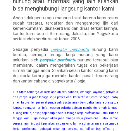
nunung atau informasi yang lain silahkan
bisa menghubungi langsung kantor kami
Anda tidak perlu ragu maupun takut karena kami resmi
sudah tercatat, terdaftar dan mengantongi ijin dari
kemenkumham, disnakertrans dan dinas terkait lainnya,
kantor kami ada di Semarang, Jakarta, dan Yogyakarta
serta sudah berdiri sejak tahun 2006
Sebagai penyedia
penyalur pembantu
nunung kami
berdoa, semoga tenaga kerja nunung yang kami
salurkan oleh
penyalur pembantu
nunung tersebut bisa
membantu dalam mengerjakan tugas dan pekerjaan
rumah tangga anda. Silahkan selain kantor cabang kami
di jakarta kami juga memiliki kantor pusat di semarang
dan kantor cabang di yogyakarta / jogja.
LPK Cinta Keluarga Jakarta adalah perusahaan, lembaga, yayasan, penyedia
dan penyalur jasa tenaga kerja profesional bersertifikat resmi sebagai baby
sitter, babysitter, perawat pengasuh suster anak bayi balita lansia orang tua
jompo, nanny, art prt infal lebaran pekerja asisten pembantu rumah tangga,
tukang kebun, driver, sopir supir selain tenaga kerja profesional untuk rumah
tangga kami juga menyediakan jasa tenaga kerja profesional untuk kantor,
perusahaan, industri, perkebunan dan yang lainnya di antaranya jasa tenaga
kerja profesional sebagai cleaning service, ob, office boy, office girl,