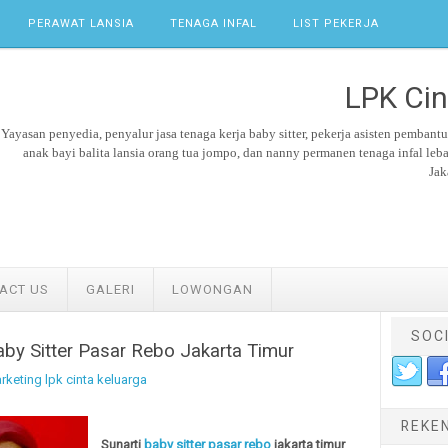
PERAWAT LANSIA
TENAGA INFAL
LIST PEKERJA
LPK Cin
Yayasan penyedia, penyalur jasa tenaga kerja
baby sitter,
pekerja asisten pembant
anak bayi balita lansia orang tua jompo, dan nanny permanen tenaga
infal leb
Jak
ACT US
GALERI
LOWONGAN
SOC
aby Sitter Pasar Rebo Jakarta Timur
rketing lpk cinta keluarga
REKE
Sunarti
baby sitter pasar rebo
jakarta timur
.