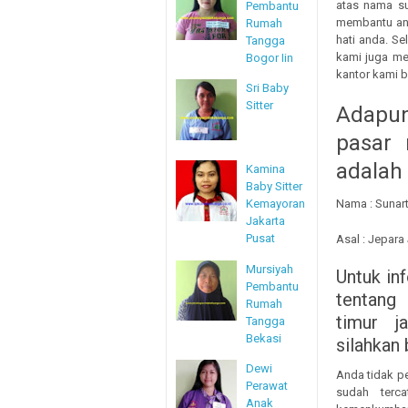
atas nama su
Pembantu
membantu an
Rumah
hati anda. Se
Tangga
kami juga me
Bogor Iin
kantor kami b
Sri Baby
Sitter
Adapun
pasar 
adalah 
Kamina
Baby Sitter
Kemayoran
Nama : Sunart
Jakarta
Pusat
Asal : Jepar
Mursiyah
Untuk in
Pembantu
tentang 
Rumah
timur j
Tangga
Bekasi
silahkan
Dewi
Anda tidak p
Perawat
sudah terca
Anak