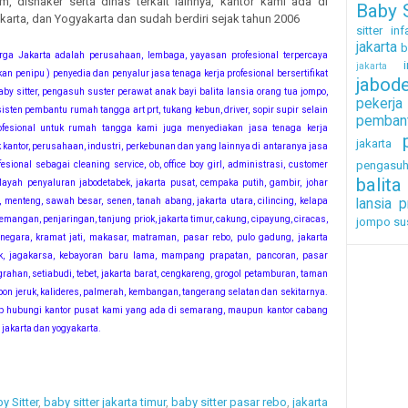
 disnaker serta dinas terkait lainnya, kantor kami ada di
Baby S
arta, dan Yogyakarta dan sudah berdiri sejak tahun 2006
sitter inf
jakarta
b
rga Jakarta adalah perusahaan, lembaga, yayasan profesional terpercaya
i
jakarta
an penipu ) penyedia dan penyalur jasa tenaga kerja profesional bersertifikat
jabod
by sitter, pengasuh suster perawat anak bayi balita lansia orang tua jompo,
pekerj
sisten pembantu rumah tangga art prt, tukang kebun, driver, sopir supir selain
pembant
ofesional untuk rumah tangga kami juga menyediakan jasa tenaga kerja
jakarta
k kantor, perusahaan, industri, perkebunan dan yang lainnya di antaranya jasa
pengasu
fesional sebagai cleaning service, ob, office boy girl, administrasi, customer
balita
layah penyaluran jabodetabek, jakarta pusat, cempaka putih, gambir, johar
 menteng, sawah besar, senen, tanah abang, jakarta utara, cilincing, kelapa
lansia
p
emangan, penjaringan, tanjung priok, jakarta timur, cakung, cipayung, ciracas,
jompo
su
inegara, kramat jati, makasar, matraman, pasar rebo, pulo gadung, jakarta
ak, jagakarsa, kebayoran baru lama, mampang prapatan, pancoran, pasar
ahan, setiabudi, tebet, jakarta barat, cengkareng, grogol petamburan, taman
ebon jeruk, kalideres, palmerah, kembangan, tangerang selatan dan sekitarnya.
kap hubungi kantor pusat kami yang ada di semarang, maupun kantor cabang
 jakarta dan yogyakarta.
y Sitter
,
baby sitter jakarta timur
,
baby sitter pasar rebo
,
jakarta