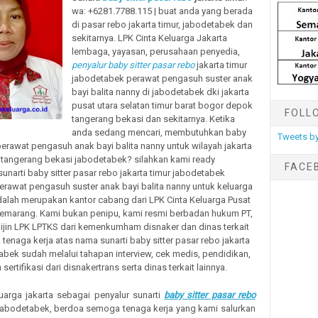
wa: +6281.7788.115 | buat anda yang berada
di pasar rebo jakarta timur, jabodetabek dan
sekitarnya. LPK Cinta Keluarga Jakarta
lembaga, yayasan, perusahaan penyedia,
penyalur baby sitter pasar rebo
jakarta timur
jabodetabek perawat pengasuh suster anak
bayi balita nanny di jabodetabek dki jakarta
pusat utara selatan timur barat bogor depok
FOLL
tangerang bekasi dan sekitarnya. Ketika
anda sedang mencari, membutuhkan baby
Tweets by
r perawat pengasuh anak bayi balita nanny untuk wilayah jakarta
tangerang bekasi jabodetabek? silahkan kami ready
FACE
unarti baby sitter pasar rebo jakarta timur jabodetabek
erawat pengasuh suster anak bayi balita nanny untuk keluarga
alah merupakan kantor cabang dari LPK Cinta Keluarga Pusat
Semarang. Kami bukan penipu, kami resmi berbadan hukum PT,
ijin LPK LPTKS dari kemenkumham disnaker dan dinas terkait
 tenaga kerja atas nama sunarti baby sitter pasar rebo jakarta
abek sudah melalui tahapan interview, cek medis, pendidikan,
 sertifikasi dari disnakertrans serta dinas terkait lainnya.
uarga jakarta sebagai penyalur sunarti
baby sitter pasar rebo
abodetabek, berdoa semoga tenaga kerja yang kami salurkan