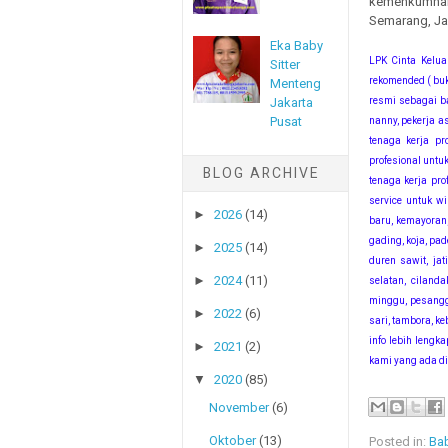
kemenkumham,
Semarang, Jak
Eka Baby
LPK Cinta Kelua
Sitter
rekomended ( buk
Menteng
Jakarta
resmi sebagai ba
Pusat
nanny, pekerja a
tenaga kerja pr
profesional untu
BLOG ARCHIVE
tenaga kerja pro
service untuk wi
►
2026
(14)
baru, kemayoran,
gading, koja, pad
►
2025
(14)
duren sawit, jat
►
2024
(11)
selatan, ciland
minggu, pesanggr
►
2022
(6)
sari, tambora, k
info lebih leng
►
2021
(2)
kami yang ada di
▼
2020
(85)
November
(6)
Oktober
(13)
Posted in:
Bab