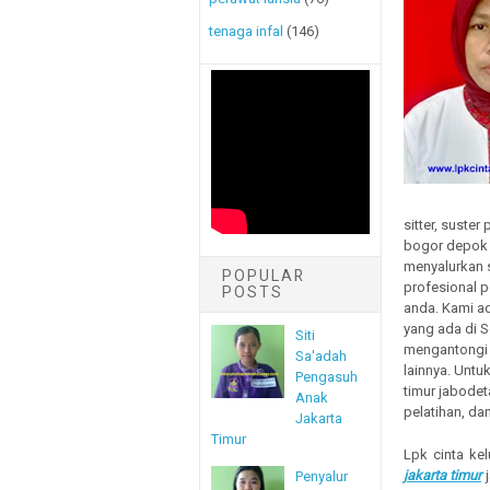
tenaga infal
(146)
sitter, suste
bogor depok 
menyalurkan s
POPULAR
profesional p
POSTS
anda. Kami ad
yang ada di 
Siti
mengantongi 
Sa'adah
lainnya. Untuk
Pengasuh
timur jabodet
Anak
pelatihan, dan
Jakarta
Timur
Lpk cinta kel
jakarta timur
j
Penyalur