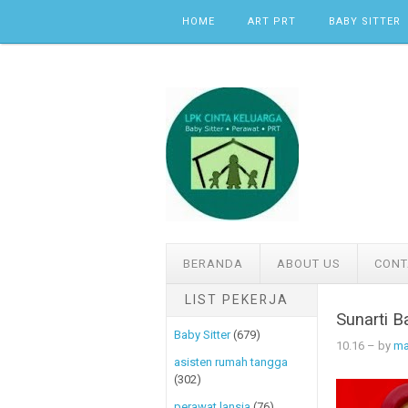
Skip to content
HOME
ART PRT
BABY SITTER
BERANDA
ABOUT US
CONT
LIST PEKERJA
Sunarti B
Baby Sitter
(679)
10.16
– by
ma
asisten rumah tangga
(302)
perawat lansia
(76)