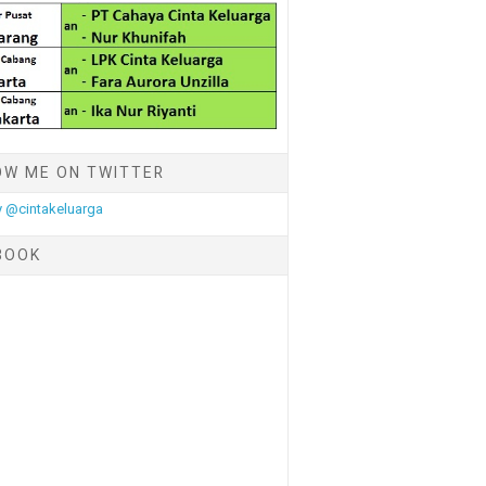
OW ME ON TWITTER
 @cintakeluarga
BOOK