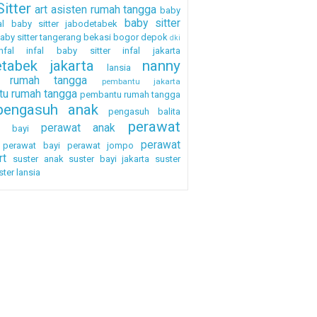
itter
art
asisten rumah tangga
baby
baby sitter
al
baby sitter jabodetabek
aby sitter tangerang
bekasi
bogor
depok
dki
nfal
infal baby sitter
infal jakarta
etabek
jakarta
nanny
lansia
a rumah tangga
pembantu jakarta
u rumah tangga
pembantu rumah tangga
pengasuh anak
pengasuh balita
perawat
perawat anak
h bayi
perawat
perawat bayi
perawat jompo
rt
suster anak
suster bayi jakarta
suster
ster lansia