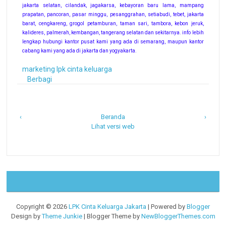
jakarta selatan, cilandak, jagakarsa, kebayoran baru lama, mampang
prapatan, pancoran, pasar minggu, pesanggrahan, setiabudi, tebet, jakarta
barat, cengkareng, grogol petamburan, taman sari, tambora, kebon jeruk,
kalideres, palmerah, kembangan, tangerang selatan dan sekitarnya. info lebih
lengkap hubungi kantor pusat kami yang ada di semarang, maupun kantor
cabang kami yang ada di jakarta dan yogyakarta.
marketing lpk cinta keluarga
Berbagi
‹
Beranda
›
Lihat versi web
Copyright ©
2026
LPK Cinta Keluarga Jakarta
| Powered by
Blogger
Design by
Theme Junkie
| Blogger Theme by
NewBloggerThemes.com