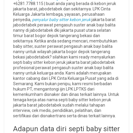
+6281.7788.115 | buat anda yang berada di kebon jeruk
jakarta barat, jabodetabek dan sekitarnya. LPK Cinta
Keluarga Jakarta lembaga, yayasan, perusahaan
penyedia,
penyalur baby sitter kebon jeruk
jakarta barat
jabodetabek perawat pengasuh suster anak bayi balita
nanny di jabodetabek dki jakarta pusat utara selatan
timur barat bogor depok tangerang bekasi dan
sekitarnya. Ketika anda sedang mencari, membutuhkan
baby sitter, suster perawat pengasuh anak bayi balita
nanny untuk wilayah jakarta bogor depok tangerang
bekasi jabodetabek? silahkan kami ready menyalurkan
septi baby sitter kebon jeruk jakarta barat jabodetabek
profesional perawat pengasuh suster anak bayi balita
nanny untuk keluarga anda. Kami adalah merupakan
kantor cabang dari LPK Cinta Keluarga Pusat yang ada di
Semarang. Kami bukan penipu, kami resmi berbadan
hukum PT, mengantongi ijin LPK LPTKS dari
kemenkumham disnaker dan dinas terkait lainnya. Untuk
tenaga kerja atas nama septi baby sitter kebon jeruk
jakarta barat jabodetabek sudah melalui tahapan
interview, cek medis, pendidikan, pelatihan, dan
sertifikasi dari disnakertrans serta dinas terkait lainnya.
Adapun data diri septi baby sitter