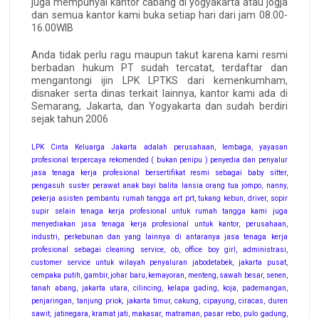
juga mempunyai kantor cabang di yogyakarta atau jogja
dan semua kantor kami buka setiap hari dari jam 08.00-
16.00WIB
Anda tidak perlu ragu maupun takut karena kami resmi
berbadan hukum PT sudah tercatat, terdaftar dan
mengantongi ijin LPK LPTKS dari kemenkumham,
disnaker serta dinas terkait lainnya, kantor kami ada di
Semarang, Jakarta, dan Yogyakarta dan sudah berdiri
sejak tahun 2006
LPK Cinta Keluarga Jakarta adalah perusahaan, lembaga, yayasan
profesional terpercaya rekomended ( bukan penipu ) penyedia dan penyalur
jasa tenaga kerja profesional bersertifikat resmi sebagai baby sitter,
pengasuh suster perawat anak bayi balita lansia orang tua jompo, nanny,
pekerja asisten pembantu rumah tangga art prt, tukang kebun, driver, sopir
supir selain tenaga kerja profesional untuk rumah tangga kami juga
menyediakan jasa tenaga kerja profesional untuk kantor, perusahaan,
industri, perkebunan dan yang lainnya di antaranya jasa tenaga kerja
profesional sebagai cleaning service, ob, office boy girl, administrasi,
customer service untuk wilayah penyaluran jabodetabek, jakarta pusat,
cempaka putih, gambir, johar baru, kemayoran, menteng, sawah besar, senen,
tanah abang, jakarta utara, cilincing, kelapa gading, koja, pademangan,
penjaringan, tanjung priok, jakarta timur, cakung, cipayung, ciracas, duren
sawit, jatinegara, kramat jati, makasar, matraman, pasar rebo, pulo gadung,