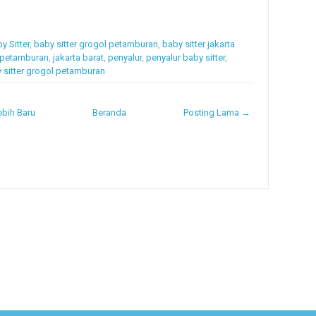
y Sitter
,
baby sitter grogol petamburan
,
baby sitter jakarta
 petamburan
,
jakarta barat
,
penyalur
,
penyalur baby sitter
,
 sitter grogol petamburan
bih Baru
Beranda
Posting Lama →