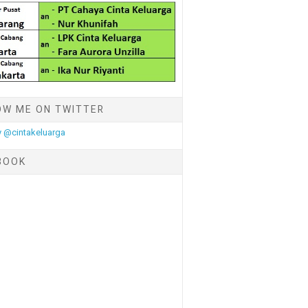
OW ME ON TWITTER
 @cintakeluarga
BOOK