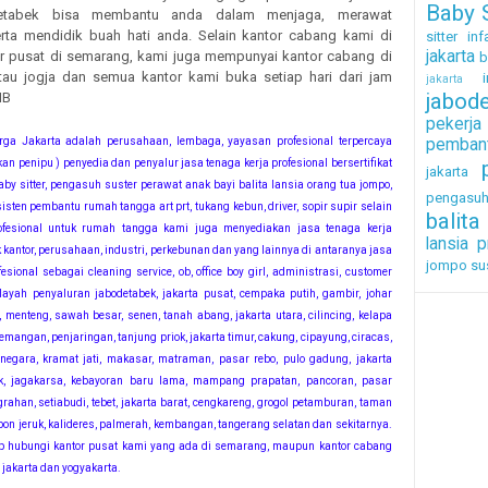
Baby S
detabek bisa membantu anda dalam menjaga, merawat
ta mendidik buah hati anda. Selain kantor cabang kami di
sitter inf
jakarta
tor pusat di semarang, kami juga mempunyai kantor cabang di
b
tau jogja dan semua kantor kami buka setiap hari dari jam
i
jakarta
jabod
IB
pekerj
rga Jakarta adalah perusahaan, lembaga, yayasan profesional terpercaya
pembant
an penipu ) penyedia dan penyalur jasa tenaga kerja profesional bersertifikat
jakarta
by sitter, pengasuh suster perawat anak bayi balita lansia orang tua jompo,
pengasu
sisten pembantu rumah tangga art prt, tukang kebun, driver, sopir supir selain
balita
ofesional untuk rumah tangga kami juga menyediakan jasa tenaga kerja
lansia
p
k kantor, perusahaan, industri, perkebunan dan yang lainnya di antaranya jasa
jompo
su
fesional sebagai cleaning service, ob, office boy girl, administrasi, customer
layah penyaluran jabodetabek, jakarta pusat, cempaka putih, gambir, johar
 menteng, sawah besar, senen, tanah abang, jakarta utara, cilincing, kelapa
emangan, penjaringan, tanjung priok, jakarta timur, cakung, cipayung, ciracas,
inegara, kramat jati, makasar, matraman, pasar rebo, pulo gadung, jakarta
ak, jagakarsa, kebayoran baru lama, mampang prapatan, pancoran, pasar
ahan, setiabudi, tebet, jakarta barat, cengkareng, grogol petamburan, taman
ebon jeruk, kalideres, palmerah, kembangan, tangerang selatan dan sekitarnya.
kap hubungi kantor pusat kami yang ada di semarang, maupun kantor cabang
 jakarta dan yogyakarta.