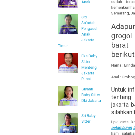
sudah terca
Anak
kemenkumham,
Semarang, Jak
Siti
Sa'adah
Adapun
Pengasuh
grog
Anak
Jakarta
barat
Timur
berikut
Eka Baby
Sitter
Nama : Erinda
Menteng
Jakarta
Asal : Grobo
Pusat
Untuk in
Giyanti
Baby Sitter
tentang
Dki Jakarta
jakarta 
silahkan
Sri Baby
Sitter
Lpk cinta k
petamburan ja
kami salurka