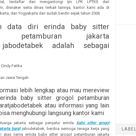
tat, terdaftar dan mengantongi ijin LPK LPTKS dari
 disnaker serta dinas terkait lainnya, kantor kami ada di
arta, dan Yogyakarta dan sudah berdiri sejak tahun 2006
 data diri erinda baby sitter
ol petamburan jakarta
 jabodetabek adalah sebagai
 Cindy Fatika
gan Jawa Tengah
formasi lebih lengkap atau mau mereview
 erinda baby sitter grogol petamburan
baratjabodetabek atau informasi yang lain
 bisa menghubungi langsung kantor kami
eluarga jakarta sebagai penyalur erinda
baby sitter grogol
karta barat
jabodetabek, berdoa semoga tenaga kerja yang
LABE
n atas nama erinda baby sitter grogol petamburan jakarta