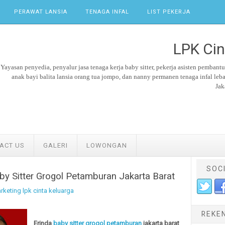
PERAWAT LANSIA
TENAGA INFAL
LIST PEKERJA
LPK Cin
Yayasan penyedia, penyalur jasa tenaga kerja
baby sitter,
pekerja asisten pembant
anak bayi balita lansia orang tua jompo, dan nanny permanen tenaga
infal leb
Jak
ACT US
GALERI
LOWONGAN
SOC
by Sitter Grogol Petamburan Jakarta Barat
rketing lpk cinta keluarga
REKE
Erinda
baby sitter grogol petamburan
jakarta barat
.