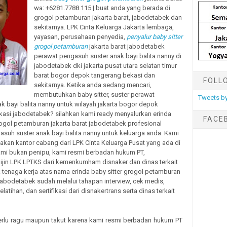
wa: +6281.7788.115 | buat anda yang berada di
grogol petamburan jakarta barat, jabodetabek dan
sekitarnya. LPK Cinta Keluarga Jakarta lembaga,
yayasan, perusahaan penyedia,
penyalur baby sitter
grogol petamburan
jakarta barat jabodetabek
perawat pengasuh suster anak bayi balita nanny di
jabodetabek dki jakarta pusat utara selatan timur
barat bogor depok tangerang bekasi dan
FOLL
sekitarnya. Ketika anda sedang mencari,
membutuhkan baby sitter, suster perawat
Tweets by
 bayi balita nanny untuk wilayah jakarta bogor depok
kasi jabodetabek? silahkan kami ready menyalurkan erinda
FACE
rogol petamburan jakarta barat jabodetabek profesional
suh suster anak bayi balita nanny untuk keluarga anda. Kami
kan kantor cabang dari LPK Cinta Keluarga Pusat yang ada di
mi bukan penipu, kami resmi berbadan hukum PT,
ijin LPK LPTKS dari kemenkumham disnaker dan dinas terkait
k tenaga kerja atas nama erinda baby sitter grogol petamburan
 jabodetabek sudah melalui tahapan interview, cek medis,
latihan, dan sertifikasi dari disnakertrans serta dinas terkait
erlu ragu maupun takut karena kami resmi berbadan hukum PT