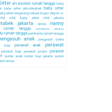
itter
art
asisten rumah tangga
baby
baby sitter
al
baby sitter jabodetabek
aby sitter tangerang
bekasi
bogor
depok
dki
nfal
infal baby sitter
infal jakarta
etabek
jakarta
nanny
lansia
a rumah tangga
pembantu jakarta
u rumah tangga
pembantu rumah tangga
pengasuh anak
pengasuh balita
perawat
perawat anak
h bayi
perawat
perawat bayi
perawat jompo
rt
suster anak
suster bayi jakarta
suster
ster lansia