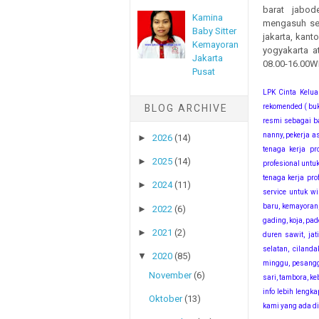
barat jabo
Kamina
mengasuh ser
Baby Sitter
jakarta, kan
Kemayoran
yogyakarta a
Jakarta
08.00-16.00W
Pusat
LPK Cinta Kelua
BLOG ARCHIVE
rekomended ( buk
resmi sebagai ba
nanny, pekerja a
►
2026
(14)
tenaga kerja pr
►
2025
(14)
profesional untu
tenaga kerja pro
►
2024
(11)
service untuk wi
baru, kemayoran,
►
2022
(6)
gading, koja, pad
►
2021
(2)
duren sawit, jat
selatan, ciland
▼
2020
(85)
minggu, pesanggr
November
(6)
sari, tambora, k
info lebih leng
Oktober
(13)
kami yang ada di