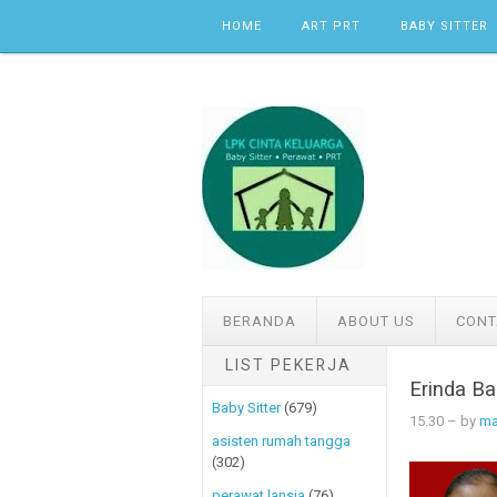
Skip to content
HOME
ART PRT
BABY SITTER
BERANDA
ABOUT US
CONT
LIST PEKERJA
Erinda Ba
Baby Sitter
(679)
15.30
– by
ma
asisten rumah tangga
(302)
perawat lansia
(76)