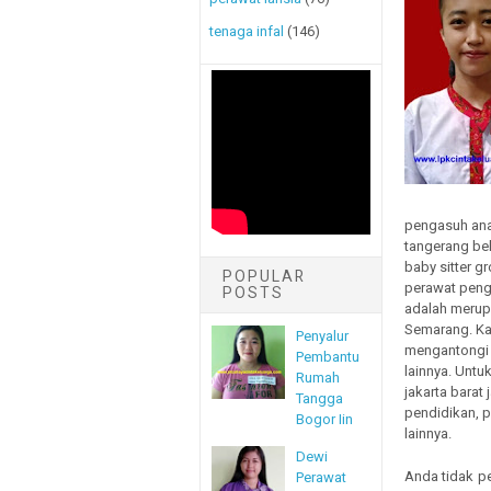
tenaga infal
(146)
pengasuh anak
tangerang be
baby sitter g
POPULAR
perawat penga
POSTS
adalah merupa
Semarang. Ka
Penyalur
mengantongi 
Pembantu
lainnya. Untu
Rumah
jakarta barat
Tangga
pendidikan, pe
Bogor Iin
lainnya.
Dewi
Anda tidak p
Perawat