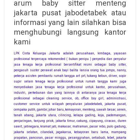
arum baby sitter menteng
jakarta pusat jabodetabek atau
informasi yang lain silahkan bisa
menghubungi langsung kantor
kami
LPK Cinta Keluarga Jakarta adalah perusahaan, lembaga, yayasan
profesional terpercaya rekomended ( bukan penipu ) penyedia dan penyalur
jasa tenaga kerja profesional bersertifikat resmi sebagai baby sitter,
pengasuh suster perawat anak bayi balita lansia orang tua jompo, nanny,
pekerja asisten pembantu rumah tangga art prt, tukang kebun, driver, sopir
supir selain tenaga kerja profesional untuk rumah tangga kami juga
menyediakan jasa tenaga kerja profesional untuk kantor, perusahaan,
industri, perkebunan dan yang lainnya di antaranya jasa tenaga kerja
profesional sebagai cleaning service, ob, office boy girl, administrasi,
customer service untuk wilayah penyaluran jabodetabek, jakarta pusat,
cempaka putih, gambir, johar baru, kemayoran, menteng, sawah besar, senen,
tanah abang, jakarta utara, cilincing, kelapa gading, koja, pademangan,
penjaringan, tanjung priok, jakarta timur, cakung, cipayung, ciracas, duren
sawit, jatinegara, kramat jati, makasar, matraman, pasar rebo, pulo gadung,
jakarta selatan, cilandak, jagakarsa, kebayoran baru lama, mampang
prapatan, pancoran, pasar minggu, pesanggrahan, setiabudi, tebet, jakarta