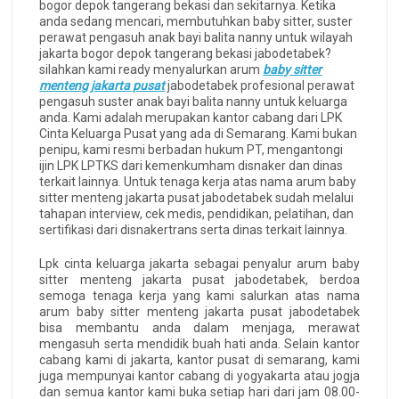
bogor depok tangerang bekasi dan sekitarnya. Ketika
anda sedang mencari, membutuhkan baby sitter, suster
perawat pengasuh anak bayi balita nanny untuk wilayah
jakarta bogor depok tangerang bekasi jabodetabek?
silahkan kami ready menyalurkan arum
baby sitter
menteng jakarta pusat
jabodetabek profesional perawat
pengasuh suster anak bayi balita nanny untuk keluarga
anda. Kami adalah merupakan kantor cabang dari LPK
Cinta Keluarga Pusat yang ada di Semarang. Kami bukan
penipu, kami resmi berbadan hukum PT, mengantongi
ijin LPK LPTKS dari kemenkumham disnaker dan dinas
terkait lainnya. Untuk tenaga kerja atas nama arum baby
sitter menteng jakarta pusat jabodetabek sudah melalui
tahapan interview, cek medis, pendidikan, pelatihan, dan
sertifikasi dari disnakertrans serta dinas terkait lainnya.
Lpk cinta keluarga jakarta sebagai penyalur arum baby
sitter menteng jakarta pusat jabodetabek, berdoa
semoga tenaga kerja yang kami salurkan atas nama
arum baby sitter menteng jakarta pusat jabodetabek
bisa membantu anda dalam menjaga, merawat
mengasuh serta mendidik buah hati anda. Selain kantor
cabang kami di jakarta, kantor pusat di semarang, kami
juga mempunyai kantor cabang di yogyakarta atau jogja
dan semua kantor kami buka setiap hari dari jam 08.00-