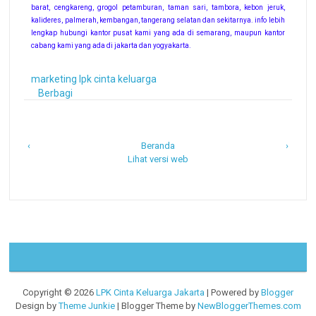
barat, cengkareng, grogol petamburan, taman sari, tambora, kebon jeruk,
kalideres, palmerah, kembangan, tangerang selatan dan sekitarnya. info lebih
lengkap hubungi kantor pusat kami yang ada di semarang, maupun kantor
cabang kami yang ada di jakarta dan yogyakarta.
marketing lpk cinta keluarga
Berbagi
‹
Beranda
›
Lihat versi web
Copyright ©
2026
LPK Cinta Keluarga Jakarta
| Powered by
Blogger
Design by
Theme Junkie
| Blogger Theme by
NewBloggerThemes.com