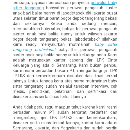
lembaga, yayasan, perusahaan penyedia,
penyalur baby
sitter tangerang
babysitter perawat pengasuh suster
anak bayi balita nanny di jabodetabek dki jakarta pusat
utara selatan timur barat bogor depok tangerang bekasi
dan sekitarnya. Ketika anda sedang mencari,
membutuhkan baby sitter, babysitter, perawat pengasuh
suster anak bayi balita nanny untuk wilayah jakarta
bogor depok tangerang bekasi jabodetabek? silahkan
kami ready menyalurkan mutmainah
baby sitter
tangerang profesional
babysitter perawat pengasuh
suster anak bayi balita nanny untuk keluarga anda. Kami
adalah merupakan kantor cabang dari LPK Cinta
Keluarga yang ada di Semarang. Kami bukan penipu,
kami resmi berbadan hukum PT, mengantongi ijin LPK
LPTKS dari kemenkumham disnaker dan dinas terkait
lainnya. Untuk tenaga kerja atas nama mutmainah baby
sitter tangerang sudah melalui tahapan interview, cek
medis, pendidikan, pelatihan, dan sertifikasi dari
disnakertrans serta dinas terkait lainnya.
Anda tidak perlu ragu maupun takut karena kami resmi
berbadan hukum PT sudah tercatat, terdaftar dan
mengantongi ijin LPK LPTKS dari kemenkumham,
disnaker serta dinas terkait lainnya, kantor kami ada di
Semarang, Jakarta, dan Yogyakarta dan sudah berdiri