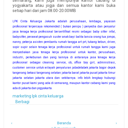
semarang, kami juga mempunyai kantor cabang di
yogyakarta atau jogja dan semua kantor kami buka
setiap hari dari jam 08.00-20.00WIB
LPK Cinta Keluarga Jakarta adalah perusahaan, lembaga, yayasan
profesional terpercaya rekomended ( bukan penipu ) penyedia dan penyalur
jasa tenaga kerja profesional bersertifikat resmi sebagai baby sitter infal,
babysitter, perawat pengasuh suster anak bayi balita lansia orang tua jompo,
nanny, pekerja asisten pembantu rumah tangga art prt, tukang kebun, driver,
sopir supir selain tenaga kerja profesional untuk rumah tangga kami juga
menyediakan jasa tenaga kerja profesional untuk kantor, perusahaan,
industri, perkebunan dan yang lainnya di antaranya jasa tenaga kerja
profesional sebagai cleaning service, ob, office boy girl, administrasi,
customer service untuk wilayah penyaluran jabodetabek jakarta bogor depok
tangerang bekasi tangerang selatan jakarta barat jakarta pusat jakarta timur
jakarta selatan jakarta utara dan sekitarnya. info lebih lengkap hubungi
kantor pusat kami yang ada di semarang, maupun kantor cabang kami yang
ada di jakarta dan yogyakarta.
marketing lpk cinta keluarga
Berbagi
‹
Beranda
›