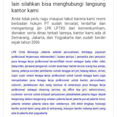
lain silahkan bisa menghubungi langsung
kantor kami
Anda tidak perlu ragu maupun takut karena kami resmi
berbadan hukum PT sudah tercatat, terdaftar dan
mengantongi ijin LPK LPTKS dari kemenkumham,
disnaker serta dinas terkait lainnya, kantor kami ada di
Semarang, Jakarta, dan Yogyakarta dan sudah berdiri
sejak tahun 2006
LPK Cinta Keluarga Jakarta adalah perusahaan, lembaga, yayasan
profesional terpercaya rekomended ( bukan penipu ) penyedia dan penyalur
jasa tenaga kerja profesional bersertifikat resmi sebagai baby sitter infal,
babysitter, perawat pengasuh suster anak bayi balita lansia orang tua jompo,
nanny, pekerja asisten pembantu rumah tangga art prt, tukang kebun, driver,
sopir supir selain tenaga kerja profesional untuk rumah tangga kami juga
menyediakan jasa tenaga kerja profesional untuk kantor, perusahaan,
industri, perkebunan dan yang lainnya di antaranya jasa tenaga kerja
profesional sebagai cleaning service, ob, office boy girl, administrasi,
customer service untuk wilayah penyaluran jabodetabek jakarta bogor depok
tangerang bekasi tangerang selatan jakarta barat jakarta pusat jakarta timur
jakarta selatan jakarta utara dan sekitarnya. info lebih lengkap hubungi
kantor pusat kami yang ada di semarang, maupun kantor cabang kami yang
ada di jakarta dan yogyakarta.