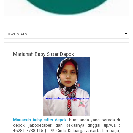
Marianah Baby Sitter Depok
Marianah baby sitter depok
. buat anda yang berada di
depok, jabodetabek dan sekitanya tinggal tlp/wa :
+6281.7788.115 | LPK Cinta Keluarga Jakarta lembaga,