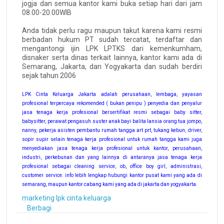
jogja dan semua kantor kami buka setiap hari dari jam
08.00-20.00WIB
Anda tidak perlu ragu maupun takut karena kami resmi
berbadan hukum PT sudah tercatat, terdaftar dan
mengantongi ijin LPK LPTKS dari kemenkumham,
disnaker serta dinas terkait lainnya, kantor kami ada di
Semarang, Jakarta, dan Yogyakarta dan sudah berdiri
sejak tahun 2006
LPK Cinta Keluarga Jakarta adalah perusahaan, lembaga, yayasan
profesional terpercaya rekomended ( bukan penipu ) penyedia dan penyalur
jasa tenaga kerja profesional bersertifikat resmi sebagai baby sitter,
babysitter, perawat pengasuh suster anak bayi balita lansia orang tua jompo,
nanny, pekerja asisten pembantu rumah tangga art prt, tukang kebun, driver,
sopir supir selain tenaga kerja profesional untuk rumah tangga kami juga
menyediakan jasa tenaga kerja profesional untuk kantor, perusahaan,
industri, perkebunan dan yang lainnya di antaranya jasa tenaga kerja
profesional sebagai cleaning service, ob, office boy girl, administrasi,
customer service. info lebih lengkap hubungi kantor pusat kami yang ada di
semarang, maupun kantor cabang kami yang ada di jakarta dan yogyakarta.
marketing lpk cinta keluarga
Berbagi