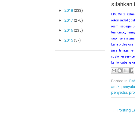
silahkan
►
2018
(233)
LPK Cinta Kelua
►
2017
(270)
rekomended ( buk
resmi sebagai ba
►
2016
(235)
tua jompo, nanny
supir selain ten
►
2015
(57)
kerja profesiona
jasa tenaga kerj
customer service
kantor cabang ka
Posted in:
Bab
anak
,
penyalu
penyedia
,
pro
← Posting Le