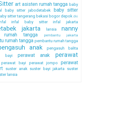
itter
art
asisten rumah tangga
baby
baby sitter
al
baby sitter jabodetabek
aby sitter tangerang
bekasi
bogor
depok
dki
nfal
infal baby sitter
infal jakarta
etabek
jakarta
nanny
lansia
a rumah tangga
pembantu jakarta
u rumah tangga
pembantu rumah tangga
pengasuh anak
pengasuh balita
perawat
perawat anak
h bayi
perawat
perawat bayi
perawat jompo
rt
suster anak
suster bayi jakarta
suster
ster lansia