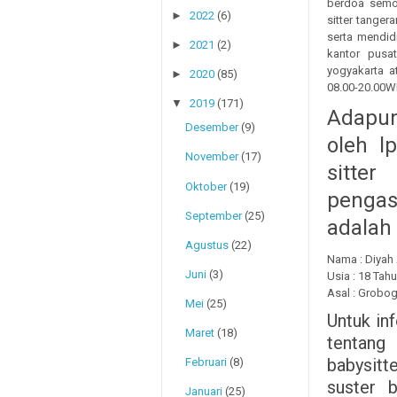
berdoa semo
►
2022
(6)
sitter tange
serta mendid
►
2021
(2)
kantor pusa
yogyakarta a
►
2020
(85)
08.00-20.00W
▼
2019
(171)
Adapun
Desember
(9)
oleh l
November
(17)
sitter
Oktober
(19)
pengas
September
(25)
adalah 
Agustus
(22)
Nama : Diyah
Juni
(3)
Usia : 18 Tah
Asal : Grobo
Mei
(25)
Untuk in
Maret
(18)
tentang 
babysitt
Februari
(8)
suster b
Januari
(25)