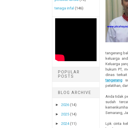
tenaga infal
(146)
tangerang bab
keluarga an
Keluarga yan
hukum PT, m
POPULAR
dinas terkai
POSTS
tangerang
su
pelatihan, dan
BLOG ARCHIVE
Anda tidak p
sudah terca
►
2026
(14)
kemenkumham,
Semarang, Jak
►
2025
(14)
►
2024
(11)
Lpk cinta ke