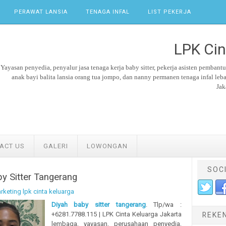
PERAWAT LANSIA
TENAGA INFAL
LIST PEKERJA
LPK Cin
Yayasan penyedia, penyalur jasa tenaga kerja
baby sitter,
pekerja asisten pembant
anak bayi balita lansia orang tua jompo, dan nanny permanen tenaga
infal leb
Jak
ACT US
GALERI
LOWONGAN
SOC
y Sitter Tangerang
rketing lpk cinta keluarga
Diyah baby sitter tangerang
. Tlp/wa :
+6281.7788.115 | LPK Cinta Keluarga Jakarta
REKE
lembaga, yayasan, perusahaan penyedia,