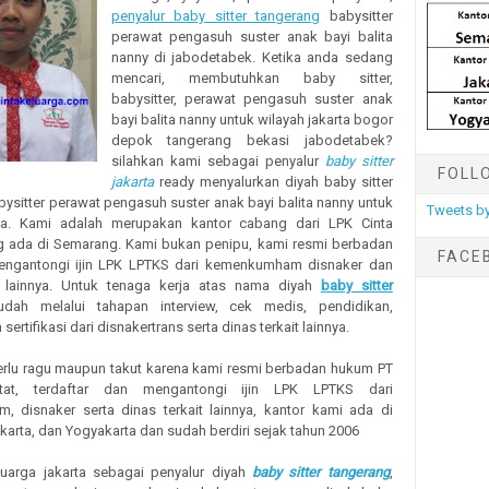
penyalur baby sitter tangerang
babysitter
perawat pengasuh suster anak bayi balita
nanny di jabodetabek. Ketika anda sedang
mencari, membutuhkan baby sitter,
babysitter, perawat pengasuh suster anak
bayi balita nanny untuk wilayah jakarta bogor
depok tangerang bekasi jabodetabek?
silahkan kami sebagai penyalur
baby sitter
FOLL
jakarta
ready menyalurkan diyah baby sitter
ysitter perawat pengasuh suster anak bayi balita nanny untuk
Tweets by
da. Kami adalah merupakan kantor cabang dari LPK Cinta
g ada di Semarang. Kami bukan penipu, kami resmi berbadan
FACE
engantongi ijin LPK LPTKS dari kemenkumham disnaker dan
t lainnya. Untuk tenaga kerja atas nama diyah
baby sitter
dah melalui tahapan interview, cek medis, pendidikan,
 sertifikasi dari disnakertrans serta dinas terkait lainnya.
erlu ragu maupun takut karena kami resmi berbadan hukum PT
tat, terdaftar dan mengantongi ijin LPK LPTKS dari
 disnaker serta dinas terkait lainnya, kantor kami ada di
arta, dan Yogyakarta dan sudah berdiri sejak tahun 2006
luarga jakarta sebagai penyalur diyah
baby sitter tangerang
,