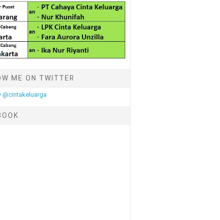
OW ME ON TWITTER
 @cintakeluarga
BOOK