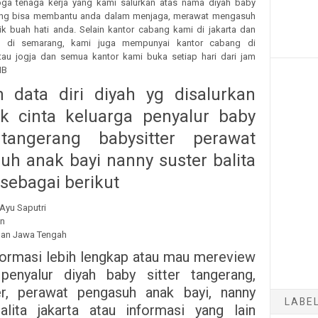
ga tenaga kerja yang kami salurkan atas nama diyah baby
rang bisa membantu anda dalam menjaga, merawat mengasuh
ik buah hati anda. Selain kantor cabang kami di jakarta dan
t di semarang, kami juga mempunyai kantor cabang di
tau jogja dan semua kantor kami buka setiap hari dari jam
IB
 data diri diyah yg disalurkan
pk cinta keluarga penyalur baby
 tangerang babysitter perawat
uh anak bayi nanny suster balita
sebagai berikut
 Ayu Saputri
un
gan Jawa Tengah
formasi lebih lengkap atau mau mereview
penyalur diyah baby sitter tangerang,
er, perawat pengasuh anak bayi, nanny
LABE
alita jakarta atau informasi yang lain