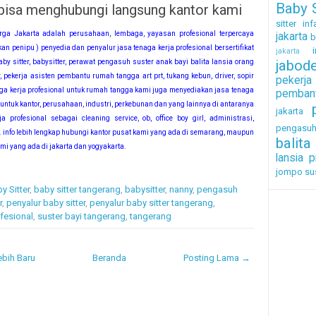
Baby S
 bisa menghubungi langsung kantor kami
sitter inf
rga Jakarta adalah perusahaan, lembaga, yayasan profesional terpercaya
jakarta
b
an penipu ) penyedia dan penyalur jasa tenaga kerja profesional bersertifikat
i
jakarta
jabod
by sitter, babysitter, perawat pengasuh suster anak bayi balita lansia orang
, pekerja asisten pembantu rumah tangga art prt, tukang kebun, driver, sopir
pekerj
aga kerja profesional untuk rumah tangga kami juga menyediakan jasa tenaga
pembant
l untuk kantor, perusahaan, industri, perkebunan dan yang lainnya di antaranya
jakarta
a profesional sebagai cleaning service, ob, office boy girl, administrasi,
pengasu
. info lebih lengkap hubungi kantor pusat kami yang ada di semarang, maupun
balita
mi yang ada di jakarta dan yogyakarta.
lansia
p
jompo
su
y Sitter
,
baby sitter tangerang
,
babysitter
,
nanny
,
pengasuh
r
,
penyalur baby sitter
,
penyalur baby sitter tangerang
,
fesional
,
suster bayi tangerang
,
tangerang
bih Baru
Beranda
Posting Lama →