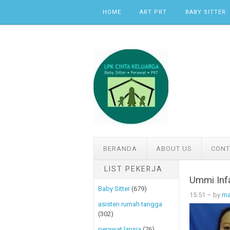
Skip to content
HOME
ART PRT
BABY SITTER
BERANDA
ABOUT US
CONT
LIST PEKERJA
Ummi Infa
Baby Sitter
(679)
15.51
– by
ma
asisten rumah tangga
(302)
perawat lansia
(76)