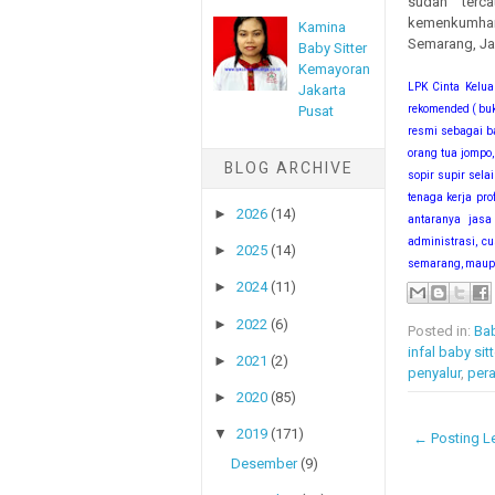
sudah terca
kemenkumham,
Kamina
Semarang, Jak
Baby Sitter
Kemayoran
LPK Cinta Kelua
Jakarta
Pusat
rekomended ( buk
resmi sebagai ba
orang tua jompo,
BLOG ARCHIVE
sopir supir sela
tenaga kerja pro
►
2026
(14)
antaranya jasa 
administrasi, c
►
2025
(14)
semarang, maupun
►
2024
(11)
►
2022
(6)
Posted in:
Bab
infal baby sitt
►
2021
(2)
penyalur
,
pera
►
2020
(85)
▼
2019
(171)
← Posting Le
Desember
(9)