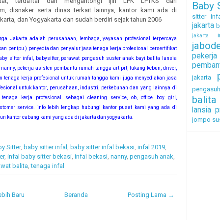
tat, terdaftar dan mengantongi ijin LPK LPTKS dari
Baby S
 disnaker serta dinas terkait lainnya, kantor kami ada di
sitter inf
arta, dan Yogyakarta dan sudah berdiri sejak tahun 2006
jakarta
b
i
jakarta
rga Jakarta adalah perusahaan, lembaga, yayasan profesional terpercaya
jabod
an penipu ) penyedia dan penyalur jasa tenaga kerja profesional bersertifikat
pekerj
by sitter infal, babysitter, perawat pengasuh suster anak bayi balita lansia
pembant
 nanny, pekerja asisten pembantu rumah tangga art prt, tukang kebun, driver,
jakarta
in tenaga kerja profesional untuk rumah tangga kami juga menyediakan jasa
fesional untuk kantor, perusahaan, industri, perkebunan dan yang lainnya di
pengasu
balita
tenaga kerja profesional sebagai cleaning service, ob, office boy girl,
ustomer service. info lebih lengkap hubungi kantor pusat kami yang ada di
lansia
p
 kantor cabang kami yang ada di jakarta dan yogyakarta.
jompo
su
y Sitter
,
baby sitter infal
,
baby sitter infal bekasi
,
infal 2019
,
er
,
infal baby sitter bekasi
,
infal bekasi
,
nanny
,
pengasuh anak
,
wat balita
,
tenaga infal
bih Baru
Beranda
Posting Lama →