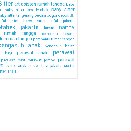
itter
art
asisten rumah tangga
baby
baby sitter
al
baby sitter jabodetabek
aby sitter tangerang
bekasi
bogor
depok
dki
nfal
infal baby sitter
infal jakarta
etabek
jakarta
nanny
lansia
a rumah tangga
pembantu jakarta
u rumah tangga
pembantu rumah tangga
pengasuh anak
pengasuh balita
perawat
perawat anak
h bayi
perawat
perawat bayi
perawat jompo
rt
suster anak
suster bayi jakarta
suster
ster lansia