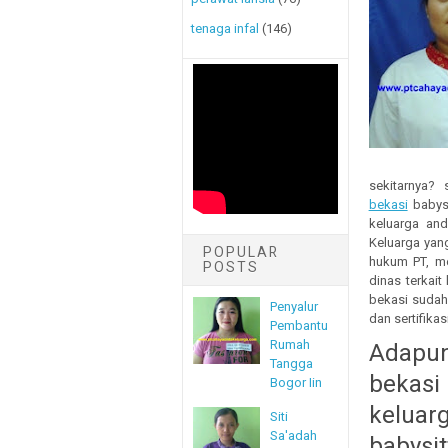
tenaga infal
(146)
sekitarnya?
bekasi
babysi
keluarga an
Keluarga yan
POPULAR
hukum PT, m
POSTS
dinas terkait
bekasi sudah 
Penyalur
dan sertifikas
Pembantu
Rumah
Adapun 
Tangga
bekasi
Bogor Iin
keluar
Siti
Sa'adah
babysi