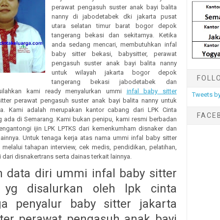
perawat pengasuh suster anak bayi balita
nanny di jabodetabek dki jakarta pusat
utara selatan timur barat bogor depok
tangerang bekasi dan sekitarnya. Ketika
anda sedang mencari, membutuhkan infal
baby sitter bekasi, babysitter, perawat
pengasuh suster anak bayi balita nanny
untuk wilayah jakarta bogor depok
FOLL
tangerang bekasi jabodetabek dan
 silahkan kami ready menyalurkan ummi
infal baby sitter
Tweets by
tter perawat pengasuh suster anak bayi balita nanny untuk
da. Kami adalah merupakan kantor cabang dari LPK Cinta
FACE
g ada di Semarang. Kami bukan penipu, kami resmi berbadan
engantongi ijin LPK LPTKS dari kemenkumham disnaker dan
 lainnya. Untuk tenaga kerja atas nama ummi infal baby sitter
melalui tahapan interview, cek medis, pendidikan, pelatihan,
i dari disnakertrans serta dainas terkait lainnya.
data diri ummi infal baby sitter
 yg disalurkan oleh lpk cinta
ga penyalur baby sitter jakarta
tter perawat pengasuh anak bayi