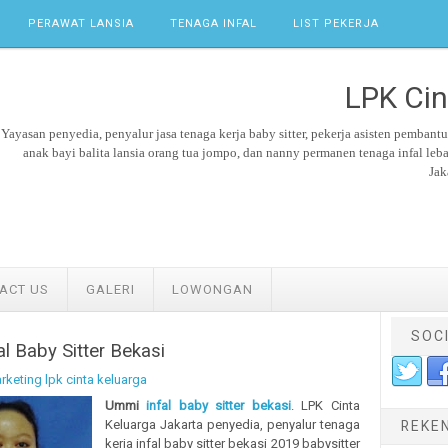
PERAWAT LANSIA
TENAGA INFAL
LIST PEKERJA
LPK Cin
Yayasan penyedia, penyalur jasa tenaga kerja
baby sitter,
pekerja asisten pembant
anak bayi balita lansia orang tua jompo, dan nanny permanen tenaga
infal leb
Jak
ACT US
GALERI
LOWONGAN
SOC
l Baby Sitter Bekasi
rketing lpk cinta keluarga
Ummi
infal baby sitter bekasi
. LPK Cinta
Keluarga Jakarta penyedia, penyalur tenaga
REKE
kerja infal baby sitter bekasi 2019 babysitter