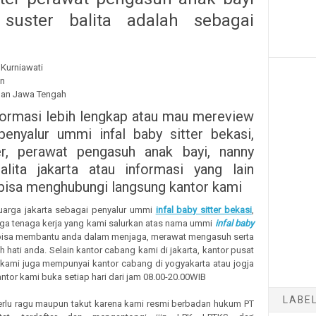
suster balita adalah sebagai
Kurniawati
un
gan Jawa Tengah
formasi lebih lengkap atau mau mereview
penyalur ummi infal baby sitter bekasi,
er, perawat pengasuh anak bayi, nanny
alita jakarta atau informasi yang lain
 bisa menghubungi langsung kantor kami
luarga jakarta sebagai penyalur ummi
infal baby sitter bekasi
,
a tenaga kerja yang kami salurkan atas nama ummi
infal baby
isa membantu anda dalam menjaga, merawat mengasuh serta
 hati anda. Selain kantor cabang kami di jakarta, kantor pusat
 kami juga mempunyai kantor cabang di yogyakarta atau jogja
tor kami buka setiap hari dari jam 08.00-20.00WIB
LABE
erlu ragu maupun takut karena kami resmi berbadan hukum PT