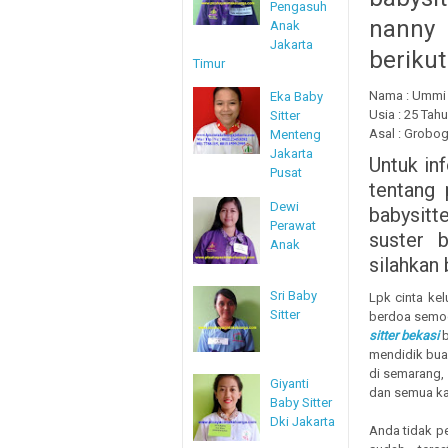
Pengasuh
nanny 
Anak
Jakarta
berikut
Timur
Nama : Ummi 
Eka Baby
Usia : 25 Tah
Sitter
Asal : Grobo
Menteng
Jakarta
Untuk in
Pusat
tentang 
Dewi
babysitt
Perawat
suster b
Anak
silahkan
Sri Baby
Lpk cinta ke
Sitter
berdoa semog
sitter bekasi
b
mendidik buah
di semarang,
Giyanti
dan semua kan
Baby Sitter
Dki Jakarta
Anda tidak p