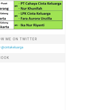
OW ME ON TWITTER
 @cintakeluarga
BOOK