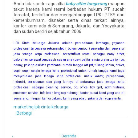
Anda tidak perlu ragu alfia
baby sitter tangerang
maupun
takut karena kami resmi berbadan hukum PT sudah
tercatat, terdaftar dan mengantongi ijin LPK LPTKS dari
kemenkumham, disnaker serta dinas terkait lainnya,
kantor kami ada di Semarang, Jakarta, dan Yogyakarta
dan sudah berdiri sejak tahun 2006
LPK Cinta Keluarga Jakarta adalah perusahaan, lembaga, yayasan
profesional terpercaya rekomended ( bukan penipu ) penyedia dan penyalur
jasa tenaga kerja profesional bersertifikat resmi sebagai baby sitter,
babysitter, perawat pengasuh suster anak bayi balita lansia orang tua jompo,
nanny, pekerja asisten pembantu rumah tangga art prt, tukang kebun, driver,
sopir supir selain tenaga kerja profesional untuk rumah tangga kami juga
menyediakan jasa tenaga kerja profesional untuk kantor, perusahaan,
industri, perkebunan dan yang lainnya di antaranya jasa tenaga kerja
profesional sebagai cleaning service, ob, office boy girl, administrasi,
customer service. info lebih lengkap hubungi kantor pusat kami yang ada di
semarang, maupun kantor cabang kami yang ada di jakarta dan yogyakarta.
marketing lpk cinta keluarga
Berbagi
‹
Beranda
›