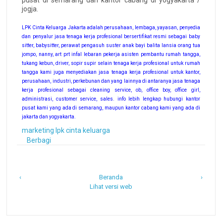
pusat di semarang dan kantor cabang di yogyakarta /
jogja.
LPK Cinta Keluarga Jakarta adalah perusahaan, lembaga, yayasan, penyedia
dan penyalur jasa tenaga kerja profesional bersertifikat resmi sebagai baby
sitter, babysitter, perawat pengasuh suster anak bayi balita lansia orang tua
jompo, nanny, art prt infal lebaran pekerja asisten pembantu rumah tangga,
tukang kebun, driver, sopir supir selain tenaga kerja profesional untuk rumah
tangga kami juga menyediakan jasa tenaga kerja profesional untuk kantor,
perusahaan, industri, perkebunan dan yang lainnya di antaranya jasa tenaga
kerja profesional sebagai cleaning service, ob, office boy, office girl,
administrasi, customer service, sales. info lebih lengkap hubungi kantor
pusat kami yang ada di semarang, maupun kantor cabang kami yang ada di
jakarta dan yogyakarta.
marketing lpk cinta keluarga
Berbagi
‹
Beranda
›
Lihat versi web