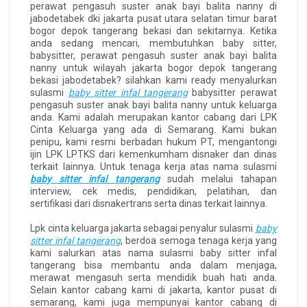
perawat pengasuh suster anak bayi balita nanny di
jabodetabek dki jakarta pusat utara selatan timur barat
bogor depok tangerang bekasi dan sekitarnya. Ketika
anda sedang mencari, membutuhkan baby sitter,
babysitter, perawat pengasuh suster anak bayi balita
nanny untuk wilayah jakarta bogor depok tangerang
bekasi jabodetabek? silahkan kami ready menyalurkan
sulasmi
baby sitter infal tangerang
babysitter perawat
pengasuh suster anak bayi balita nanny untuk keluarga
anda. Kami adalah merupakan kantor cabang dari LPK
Cinta Keluarga yang ada di Semarang. Kami bukan
penipu, kami resmi berbadan hukum PT, mengantongi
ijin LPK LPTKS dari kemenkumham disnaker dan dinas
terkait lainnya. Untuk tenaga kerja atas nama sulasmi
baby sitter infal tangerang
sudah melalui tahapan
interview, cek medis, pendidikan, pelatihan, dan
sertifikasi dari disnakertrans serta dinas terkait lainnya.
Lpk cinta keluarga jakarta sebagai penyalur sulasmi
baby
sitter infal tangerang
, berdoa semoga tenaga kerja yang
kami salurkan atas nama sulasmi baby sitter infal
tangerang bisa membantu anda dalam menjaga,
merawat mengasuh serta mendidik buah hati anda.
Selain kantor cabang kami di jakarta, kantor pusat di
semarang, kami juga mempunyai kantor cabang di