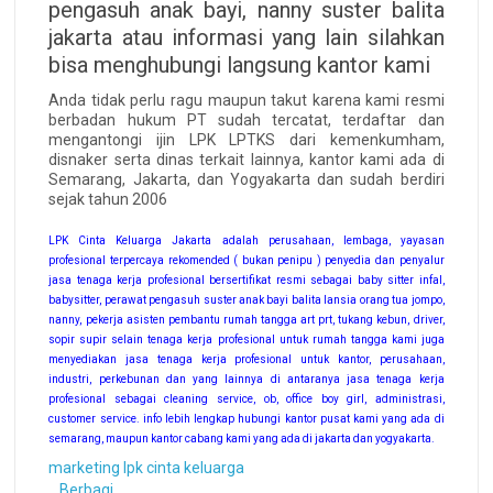
pengasuh anak bayi, nanny suster balita
jakarta atau informasi yang lain silahkan
bisa menghubungi langsung kantor kami
Anda tidak perlu ragu maupun takut karena kami resmi
berbadan hukum PT sudah tercatat, terdaftar dan
mengantongi ijin LPK LPTKS dari kemenkumham,
disnaker serta dinas terkait lainnya, kantor kami ada di
Semarang, Jakarta, dan Yogyakarta dan sudah berdiri
sejak tahun 2006
LPK Cinta Keluarga Jakarta adalah perusahaan, lembaga, yayasan
profesional terpercaya rekomended ( bukan penipu ) penyedia dan penyalur
jasa tenaga kerja profesional bersertifikat resmi sebagai baby sitter infal,
babysitter, perawat pengasuh suster anak bayi balita lansia orang tua jompo,
nanny, pekerja asisten pembantu rumah tangga art prt, tukang kebun, driver,
sopir supir selain tenaga kerja profesional untuk rumah tangga kami juga
menyediakan jasa tenaga kerja profesional untuk kantor, perusahaan,
industri, perkebunan dan yang lainnya di antaranya jasa tenaga kerja
profesional sebagai cleaning service, ob, office boy girl, administrasi,
customer service. info lebih lengkap hubungi kantor pusat kami yang ada di
semarang, maupun kantor cabang kami yang ada di jakarta dan yogyakarta.
marketing lpk cinta keluarga
Berbagi