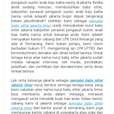
pengasuh suster anak bayi balita nanny di jakarta. Ketika
anda sedang mencari, membutuhkan baby sitter,
babysitter, perawat pengasuh suster anak bayi balita
nanny untuk wilayah jakarta bogor depok tangerang
bekasi jabodetabek? silahkan kami sebagai
penyalur
baby sitter jakarta timur
ready menyalurkan nurul baby
sitter jakarta babysitter perawat pengasuh suster anak
bayi balita nanny untuk keluarga anda. Kami adalah
merupakan kantor cabang dari LPK Cinta Keluarga yang
ada di Semarang. Kami bukan penipu, kami resmi
berbadan hukum PT, mengantongi ijin LPK LPTKS dari
kemenkumham disnaker dan dinas terkait lainnya. Untuk
tenaga kerja atas nama nurul baby sitter jakarta sudah
melalui tahapan interview, cek medis, pendidikan,
pelatihan, dan sertifikasi dari disnakertrans serta dinas
terkait lainnya.
Lpk cinta keluarga jakarta sebagai
penyalur baby sitter
jakarta timur
nurul, berdoa semoga tenaga kerja yang
kami salurkan atas nama nurul baby sitter jakarta timur
bisa membantu anda dalam menjaga, merawat
mengasuh serta mendidik buah hati anda. Selain kantor
cabang kami di jakarta sebagai
penyalur baby sitter
jakarta timur
dan kantor pusat di semarang, kami juga
mempunyai kantor cabang di yogyakarta atau jogja dan