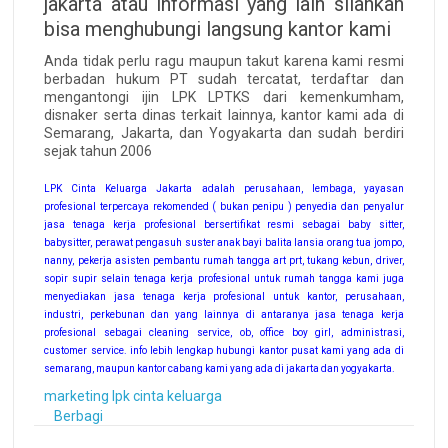
jakarta atau informasi yang lain silahkan
bisa menghubungi langsung kantor kami
Anda tidak perlu ragu maupun takut karena kami resmi
berbadan hukum PT sudah tercatat, terdaftar dan
mengantongi ijin LPK LPTKS dari kemenkumham,
disnaker serta dinas terkait lainnya, kantor kami ada di
Semarang, Jakarta, dan Yogyakarta dan sudah berdiri
sejak tahun 2006
LPK Cinta Keluarga Jakarta adalah perusahaan, lembaga, yayasan
profesional terpercaya rekomended ( bukan penipu ) penyedia dan penyalur
jasa tenaga kerja profesional bersertifikat resmi sebagai baby sitter,
babysitter, perawat pengasuh suster anak bayi balita lansia orang tua jompo,
nanny, pekerja asisten pembantu rumah tangga art prt, tukang kebun, driver,
sopir supir selain tenaga kerja profesional untuk rumah tangga kami juga
menyediakan jasa tenaga kerja profesional untuk kantor, perusahaan,
industri, perkebunan dan yang lainnya di antaranya jasa tenaga kerja
profesional sebagai cleaning service, ob, office boy girl, administrasi,
customer service. info lebih lengkap hubungi kantor pusat kami yang ada di
semarang, maupun kantor cabang kami yang ada di jakarta dan yogyakarta.
marketing lpk cinta keluarga
Berbagi