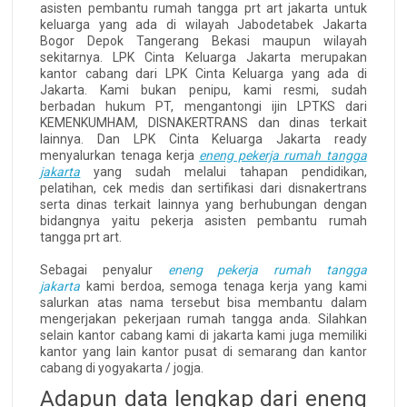
asisten pembantu rumah tangga prt art jakarta untuk
keluarga yang ada di wilayah Jabodetabek Jakarta
Bogor Depok Tangerang Bekasi maupun wilayah
sekitarnya. LPK Cinta Keluarga Jakarta merupakan
kantor cabang dari LPK Cinta Keluarga yang ada di
Jakarta. Kami bukan penipu, kami resmi, sudah
berbadan hukum PT, mengantongi ijin LPTKS dari
KEMENKUMHAM, DISNAKERTRANS dan dinas terkait
lainnya. Dan LPK Cinta Keluarga Jakarta ready
menyalurkan tenaga kerja
eneng pekerja rumah tangga
jakarta
yang sudah melalui tahapan pendidikan,
pelatihan, cek medis dan sertifikasi dari disnakertrans
serta dinas terkait lainnya yang berhubungan dengan
bidangnya yaitu pekerja asisten pembantu rumah
tangga prt art.
Sebagai penyalur
eneng pekerja rumah tangga
jakarta
kami berdoa, semoga tenaga kerja yang kami
salurkan atas nama tersebut bisa membantu dalam
mengerjakan pekerjaan rumah tangga anda. Silahkan
selain kantor cabang kami di jakarta kami juga memiliki
kantor yang lain kantor pusat di semarang dan kantor
cabang di yogyakarta / jogja.
Adapun data lengkap dari eneng