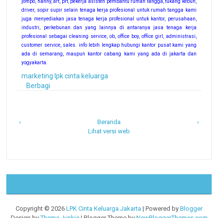
jompo, nanny, art, prt, pekerja asisten pembantu rumah tangga, tukang kebun,
driver, sopir supir selain tenaga kerja profesional untuk rumah tangga kami
juga menyediakan jasa tenaga kerja profesional untuk kantor, perusahaan,
industri, perkebunan dan yang lainnya di antaranya jasa tenaga kerja
profesional sebagai cleaning service, ob, office boy, office girl, administrasi,
customer service, sales. info lebih lengkap hubungi kantor pusat kami yang
ada di semarang, maupun kantor cabang kami yang ada di jakarta dan
yogyakarta.
marketing lpk cinta keluarga
Berbagi
‹
Beranda
›
Lihat versi web
Copyright ©
2026
LPK Cinta Keluarga Jakarta
| Powered by
Blogger
Design by
Theme Junkie
| Blogger Theme by
NewBloggerThemes.com