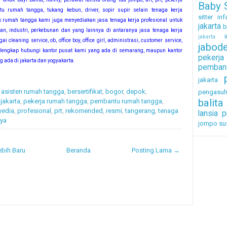
Baby S
u rumah tangga, tukang kebun, driver, sopir supir selain tenaga kerja
sitter inf
uk rumah tangga kami juga menyediakan jasa tenaga kerja profesional untuk
jakarta
b
aan, industri, perkebunan dan yang lainnya di antaranya jasa tenaga kerja
i
jakarta
ai cleaning service, ob, office boy, office girl, administrasi, customer service,
jabod
ih lengkap hubungi kantor pusat kami yang ada di semarang, maupun kantor
pekerj
 ada di jakarta dan yogyakarta.
pembant
jakarta
,
asisten rumah tangga
,
bersertifikat
,
bogor
,
depok
,
pengasu
balita
,
jakarta
,
pekerja rumah tangga
,
pembantu rumah tangga
,
yedia
,
profesional
,
prt
,
rekomended
,
resmi
,
tangerang
,
tenaga
lansia
p
aya
jompo
su
bih Baru
Beranda
Posting Lama →