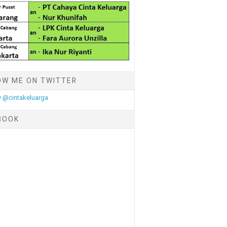
OW ME ON TWITTER
 @cintakeluarga
BOOK