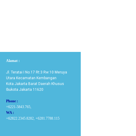
Alamat :
Jl. Teratai I No.17 Rt:3 Rw:10 Meruya
Utara Kecamatan Kembangan
Kota Jakarta Barat Daerah Khusus
Ibukota Jakarta 11620
Phone :
+6221-5843.765,
WA :
+62822.2345.8282, +6281.7788.115