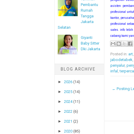
Pembantu
asisten pembant
Rumah
profesional unt
Tangga
kantor, perusah
Jakarta
profesional sebag
Selatan
sales. info leb
cabang kami yang
Giyanti
Baby Sitter
Dki Jakarta
Posted in:
art
jabodetabek
penyalur
,
pen
BLOG ARCHIVE
infal
,
terperc
►
2026
(14)
← Posting Le
►
2025
(14)
►
2024
(11)
►
2022
(6)
►
2021
(2)
►
2020
(85)