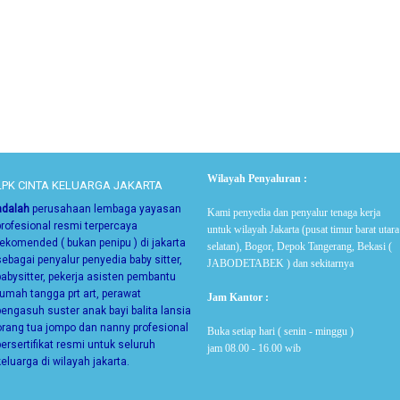
Wilayah Penyaluran :
LPK CINTA KELUARGA JAKARTA
adalah
perusahaan lembaga yayasan
Kami penyedia dan penyalur tenaga kerja
profesional resmi terpercaya
untuk wilayah Jakarta (pusat timur barat utara
rekomended ( bukan penipu ) di jakarta
selatan), Bogor, Depok Tangerang, Bekasi (
sebagai
penyalur penyedia baby sitter,
JABODETABEK ) dan sekitarnya
babysitter, pekerja asisten pembantu
rumah tangga prt art, perawat
Jam Kantor :
pengasuh suster anak bayi balita lansia
orang tua jompo dan nanny
profesional
Buka setiap hari ( senin - minggu )
bersertifikat resmi untuk seluruh
jam 08.00 - 16.00 wib
keluarga di wilayah jakarta.