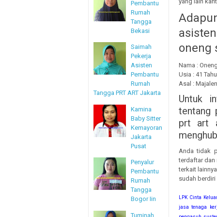
yang lain kan
Pembantu
Rumah
Adapu
Tangga
asiste
Bekasi
oneng 
Saimah
Pekerja
Asisten
Nama : Onen
Pembantu
Usia : 41 Tah
Rumah
Asal : Majale
Tangga PRT ART Jakarta
Untuk i
tentang 
Kamina
Baby Sitter
prt art 
Kemayoran
menghubu
Jakarta
Pusat
Anda tidak p
terdaftar dan
Penyalur
terkait lainn
Pembantu
sudah berdiri
Rumah
Tangga
LPK Cinta Kelua
Bogor Iin
jasa tenaga kerj
Tuminah
pengasuh suster 