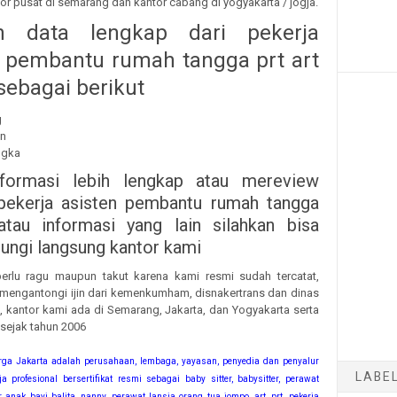
tor pusat di semarang dan kantor cabang di yogyakarta / jogja.
n data lengkap dari pekerja
n pembantu rumah tangga prt art
sebagai berikut
g
un
ngka
nformasi lebih lengkap atau mereview
pekerja asisten pembantu rumah tangga
atau informasi yang lain silahkan bisa
ngi langsung kantor kami
erlu ragu maupun takut karena kami resmi sudah tercatat,
 mengantongi ijin dari kemenkumham, disnakertrans dan dinas
ya, kantor kami ada di Semarang, Jakarta, dan Yogyakarta serta
 sejak tahun 2006
rga Jakarta adalah perusahaan, lembaga, yayasan, penyedia dan penyalur
LABE
a profesional bersertifikat resmi sebagai baby sitter, babysitter, perawat
anak bayi balita, nanny, perawat lansia orang tua jompo, art, prt, pekerja