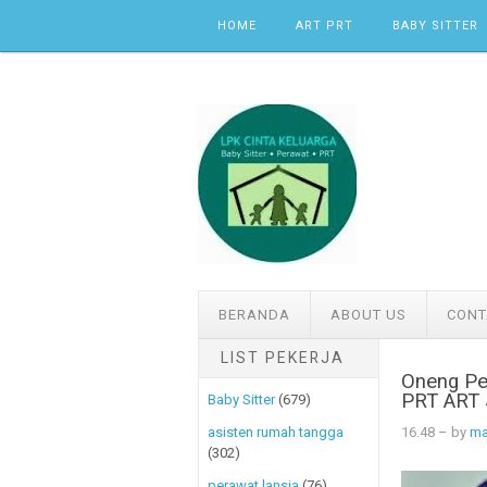
Skip to content
HOME
ART PRT
BABY SITTER
BERANDA
ABOUT US
CONT
LIST PEKERJA
Oneng Pe
PRT ART 
Baby Sitter
(679)
16.48
– by
ma
asisten rumah tangga
(302)
perawat lansia
(76)