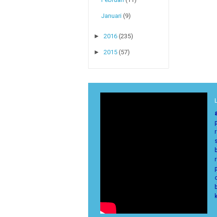
Januari
(9)
►
2016
(235)
►
2015
(57)