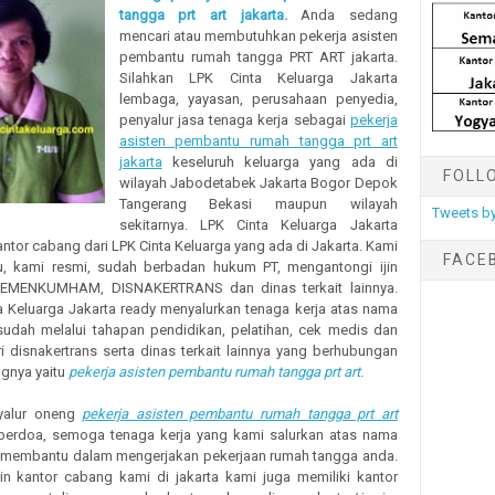
tangga prt art jakarta.
Anda sedang
mencari atau membutuhkan pekerja asisten
pembantu rumah tangga PRT ART jakarta.
Silahkan LPK Cinta Keluarga Jakarta
lembaga, yayasan, perusahaan penyedia,
penyalur jasa tenaga kerja sebagai
pekerja
asisten pembantu rumah tangga prt art
jakarta
keseluruh keluarga yang ada di
FOLL
wilayah Jabodetabek Jakarta Bogor Depok
Tangerang Bekasi maupun wilayah
Tweets by
sekitarnya. LPK Cinta Keluarga Jakarta
tor cabang dari LPK Cinta Keluarga yang ada di Jakarta. Kami
FACE
, kami resmi, sudah berbadan hukum PT, mengantongi ijin
KEMENKUMHAM, DISNAKERTRANS dan dinas terkait lainnya.
a Keluarga Jakarta ready menyalurkan tenaga kerja atas nama
udah melalui tahapan pendidikan, pelatihan, cek medis dan
ari disnakertrans serta dinas terkait lainnya yang berhubungan
gnya yaitu
pekerja asisten pembantu rumah tangga prt art
.
yalur oneng
pekerja asisten pembantu rumah tangga prt art
erdoa, semoga tenaga kerja yang kami salurkan atas nama
a membantu dalam mengerjakan pekerjaan rumah tangga anda.
ain kantor cabang kami di jakarta kami juga memiliki kantor