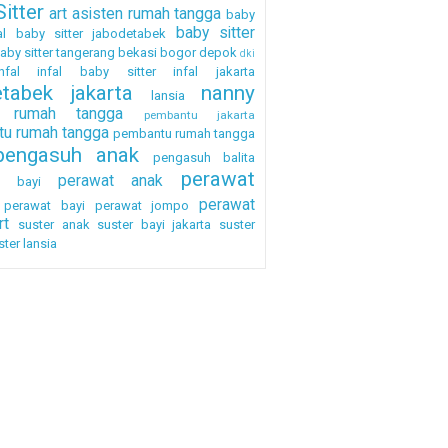
itter
art
asisten rumah tangga
baby
baby sitter
al
baby sitter jabodetabek
aby sitter tangerang
bekasi
bogor
depok
dki
nfal
infal baby sitter
infal jakarta
etabek
jakarta
nanny
lansia
a rumah tangga
pembantu jakarta
u rumah tangga
pembantu rumah tangga
pengasuh anak
pengasuh balita
perawat
perawat anak
h bayi
perawat
perawat bayi
perawat jompo
rt
suster anak
suster bayi jakarta
suster
ster lansia