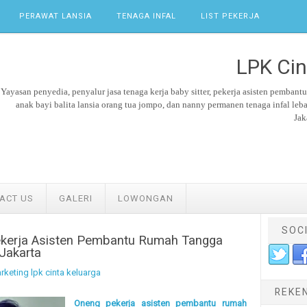
PERAWAT LANSIA
TENAGA INFAL
LIST PEKERJA
LPK Cin
Yayasan penyedia, penyalur jasa tenaga kerja
baby sitter,
pekerja asisten pembant
anak bayi balita lansia orang tua jompo, dan nanny permanen tenaga
infal leb
Jak
ACT US
GALERI
LOWONGAN
SOC
kerja Asisten Pembantu Rumah Tangga
Jakarta
rketing lpk cinta keluarga
REKE
Oneng pekerja asisten pembantu rumah