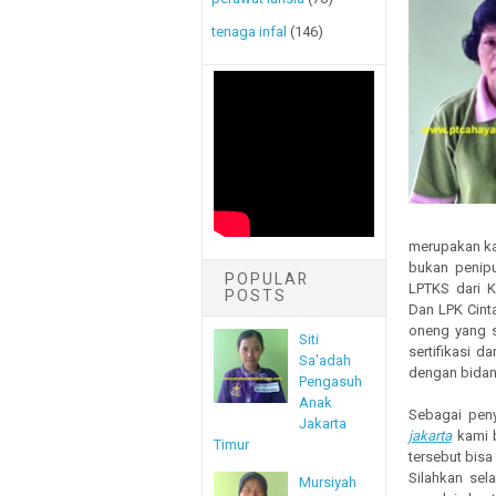
tenaga infal
(146)
merupakan kan
bukan penipu
POPULAR
LPTKS dari 
POSTS
Dan LPK Cint
oneng yang s
Siti
sertifikasi d
Sa'adah
dengan bidan
Pengasuh
Anak
Sebagai pen
Jakarta
jakarta
kami b
Timur
tersebut bis
Silahkan sel
Mursiyah