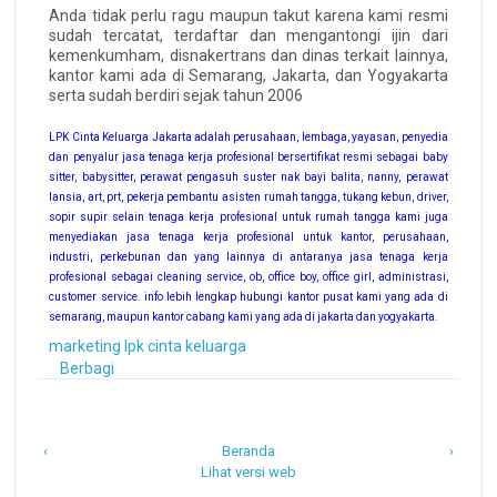
Anda tidak perlu ragu maupun takut karena kami resmi
sudah tercatat, terdaftar dan mengantongi ijin dari
kemenkumham, disnakertrans dan dinas terkait lainnya,
kantor kami ada di Semarang, Jakarta, dan Yogyakarta
serta sudah berdiri sejak tahun 2006
LPK Cinta Keluarga Jakarta adalah perusahaan, lembaga, yayasan, penyedia
dan penyalur jasa tenaga kerja profesional bersertifikat resmi sebagai baby
sitter, babysitter, perawat pengasuh suster nak bayi balita, nanny, perawat
lansia, art, prt, pekerja pembantu asisten rumah tangga, tukang kebun, driver,
sopir supir selain tenaga kerja profesional untuk rumah tangga kami juga
menyediakan jasa tenaga kerja profesional untuk kantor, perusahaan,
industri, perkebunan dan yang lainnya di antaranya jasa tenaga kerja
profesional sebagai cleaning service, ob, office boy, office girl, administrasi,
customer service. info lebih lengkap hubungi kantor pusat kami yang ada di
semarang, maupun kantor cabang kami yang ada di jakarta dan yogyakarta.
marketing lpk cinta keluarga
Berbagi
‹
Beranda
›
Lihat versi web