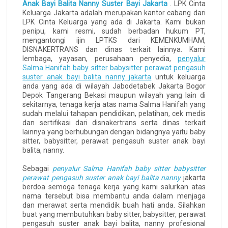
Anak Bayi Balita Nanny Suster Bayi Jakarta
. LPK Cinta
Keluarga Jakarta adalah merupakan kantor cabang dari
LPK Cinta Keluarga yang ada di Jakarta. Kami bukan
penipu, kami resmi, sudah berbadan hukum PT,
mengantongi ijin LPTKS dari KEMENKUMHAM,
DISNAKERTRANS dan dinas terkait lainnya. Kami
lembaga, yayasan, perusahaan penyedia,
penyalur
Salma Hanifah baby sitter babysitter perawat pengasuh
suster anak bayi balita nanny jakarta
untuk keluarga
anda yang ada di wilayah Jabodetabek Jakarta Bogor
Depok Tangerang Bekasi maupun wilayah yang lain di
sekitarnya, tenaga kerja atas nama Salma Hanifah yang
sudah melalui tahapan pendidikan, pelatihan, cek medis
dan sertifikasi dari disnakertrans serta dinas terkait
lainnya yang berhubungan dengan bidangnya yaitu baby
sitter, babysitter, perawat pengasuh suster anak bayi
balita, nanny.
Sebagai
penyalur Salma Hanifah baby sitter babysitter
perawat pengasuh suster anak bayi balita nanny
jakarta
berdoa semoga tenaga kerja yang kami salurkan atas
nama tersebut bisa membantu anda dalam menjaga
dan merawat serta mendidik buah hati anda. Silahkan
buat yang membutuhkan baby sitter, babysitter, perawat
pengasuh suster anak bayi balita, nanny profesional