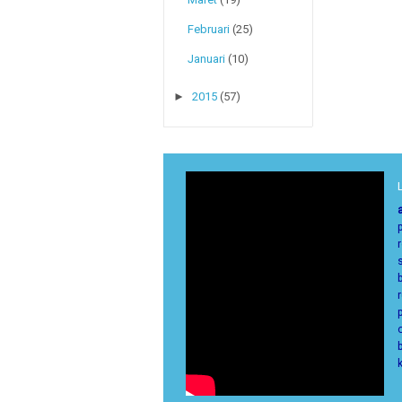
Februari
(25)
Januari
(10)
►
2015
(57)