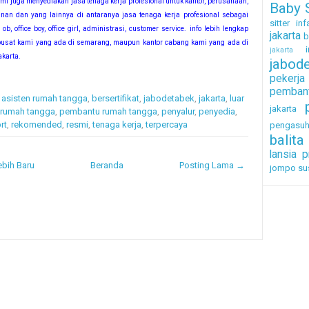
i juga menyediakan jasa tenaga kerja profesional untuk kantor, perusahaan,
Baby S
bunan dan yang lainnya di antaranya jasa tenaga kerja profesional sebagai
sitter inf
 ob, office boy, office girl, administrasi, customer service. info lebih lengkap
jakarta
b
pusat kami yang ada di semarang, maupun kantor cabang kami yang ada di
i
jakarta
akarta.
jabod
pekerj
pembant
,
asisten rumah tangga
,
bersertifikat
,
jabodetabek
,
jakarta
,
luar
jakarta
 rumah tangga
,
pembantu rumah tangga
,
penyalur
,
penyedia
,
rt
,
rekomended
,
resmi
,
tenaga kerja
,
terpercaya
pengasu
balita
lansia
p
bih Baru
Beranda
Posting Lama →
jompo
su