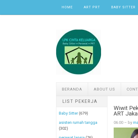
Skip to content
HOME
ART PRT
BABY SITTER
BERANDA
ABOUT US
CONT
LIST PEKERJA
Wiwit Pe
ART Jaka
Baby Sitter
(679)
06.00
– by
ma
asisten rumah tangga
(302)
perawat lansia
(76)