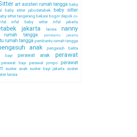
itter
art
asisten rumah tangga
baby
baby sitter
al
baby sitter jabodetabek
aby sitter tangerang
bekasi
bogor
depok
dki
nfal
infal baby sitter
infal jakarta
etabek
jakarta
nanny
lansia
a rumah tangga
pembantu jakarta
u rumah tangga
pembantu rumah tangga
pengasuh anak
pengasuh balita
perawat
perawat anak
h bayi
perawat
perawat bayi
perawat jompo
rt
suster anak
suster bayi jakarta
suster
ster lansia