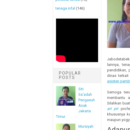
tenaga infal
(146)
Jabodetabek 
lainnya, te
pendidikan, p
POPULAR
dinas terkai
POSTS
asisten pemba
Siti
Semoga tena
Sa'adah
membantu a
Pengasuh
Silahkan bu
Anak
art prt
profes
Jakarta
khususnya ka
Timur
maupun yogya
Mursiyah
Adapu