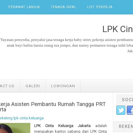
PERAWAT LANSIA
TENAGA INFAL
LIST PEKERJA
LPK Cin
Yayasan penyedia, penyalur jasa tenaga kerja
baby sitter,
pekerja asisten pembant
anak bayi balita lansia orang tua jompo, dan nanny permanen tenaga
infal leb
Jak
ACT US
GALERI
LOWONGAN
SOC
kerja Asisten Pembantu Rumah Tangga PRT
rta
rketing lpk cinta keluarga
LPK Cinta Keluarga Jakarta
adalah
REKE
merupakan kantor cabang dari LPK Cinta