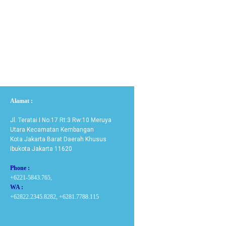
Alamat :
Jl. Teratai I No.17 Rt:3 Rw:10 Meruya
Utara Kecamatan Kembangan
Kota Jakarta Barat Daerah Khusus
Ibukota Jakarta 11620
Phone :
+6221-5843.765,
WA :
+62822.2345.8282, +6281.7788.115