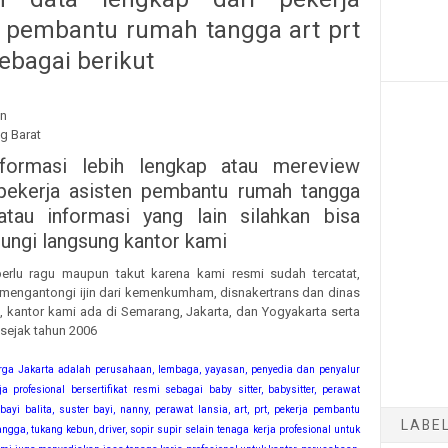
n pembantu rumah tangga art prt
ebagai berikut
un
g Barat
nformasi lebih lengkap atau mereview
pekerja asisten pembantu rumah tangga
atau informasi yang lain silahkan bisa
ngi langsung kantor kami
erlu ragu maupun takut karena kami resmi sudah tercatat,
 mengantongi ijin dari kemenkumham, disnakertrans dan dinas
ya, kantor kami ada di Semarang, Jakarta, dan Yogyakarta serta
 sejak tahun 2006
rga Jakarta adalah perusahaan, lembaga, yayasan, penyedia dan penyalur
a profesional bersertifikat resmi sebagai baby sitter, babysitter, perawat
yi balita, suster bayi, nanny, perawat lansia, art, prt, pekerja pembantu
LABE
ngga, tukang kebun, driver, sopir supir selain tenaga kerja profesional untuk