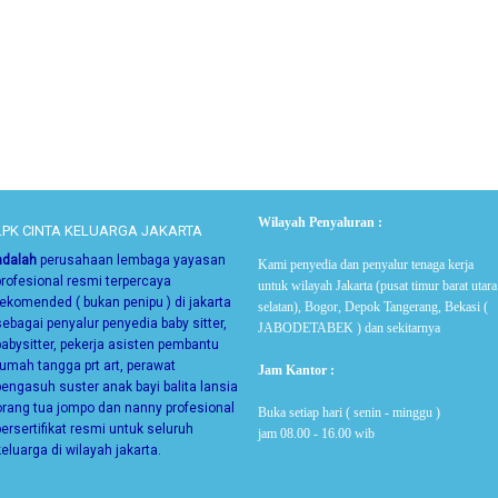
Wilayah Penyaluran :
LPK CINTA KELUARGA JAKARTA
adalah
perusahaan lembaga yayasan
Kami penyedia dan penyalur tenaga kerja
profesional resmi terpercaya
untuk wilayah Jakarta (pusat timur barat utara
rekomended ( bukan penipu ) di jakarta
selatan), Bogor, Depok Tangerang, Bekasi (
sebagai
penyalur penyedia baby sitter,
JABODETABEK ) dan sekitarnya
babysitter, pekerja asisten pembantu
rumah tangga prt art, perawat
Jam Kantor :
pengasuh suster anak bayi balita lansia
orang tua jompo dan nanny
profesional
Buka setiap hari ( senin - minggu )
bersertifikat resmi untuk seluruh
jam 08.00 - 16.00 wib
keluarga di wilayah jakarta.