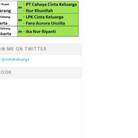
OW ME ON TWITTER
 @cintakeluarga
BOOK