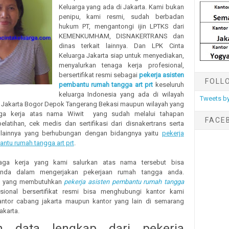
Keluarga yang ada di Jakarta. Kami bukan
penipu, kami resmi, sudah berbadan
hukum PT, mengantongi ijin LPTKS dari
KEMENKUMHAM, DISNAKERTRANS dan
dinas terkait lainnya. Dan LPK Cinta
Keluarga Jakarta siap untuk menyediakan,
menyalurkan tenaga kerja profesional,
bersertifikat resmi sebagai
pekerja asisten
FOLL
pembantu rumah tangga art prt
keseluruh
keluarga Indonesia yang ada di wilayah
Tweets by
Jakarta Bogor Depok Tangerang Bekasi maupun wilayah yang
naga kerja atas nama Wiwit yang sudah melalui tahapan
FACE
elatihan, cek medis dan sertifikasi dari disnakertrans serta
t lainnya yang berhubungan dengan bidangnya yaitu
pekerja
ntu rumah tangga art prt
.
ga kerja yang kami salurkan atas nama tersebut bisa
nda dalam mengerjakan pekerjaan rumah tangga anda.
at yang membutuhkan
pekerja asisten pembantu rumah tangga
ional bersertifikat resmi bisa menghubungi kantor kami
ntor cabang jakarta maupun kantor yang lain di semarang
karta.
n data lengkap dari pekerja