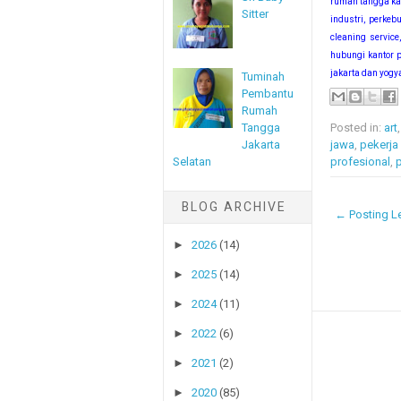
rumah tangga kam
Sitter
industri, perke
cleaning service,
hubungi kantor 
jakarta dan yogy
Tuminah
Pembantu
Rumah
Tangga
Posted in:
art
Jakarta
jawa
,
pekerja
Selatan
profesional
,
p
BLOG ARCHIVE
← Posting Le
►
2026
(14)
►
2025
(14)
►
2024
(11)
►
2022
(6)
►
2021
(2)
►
2020
(85)