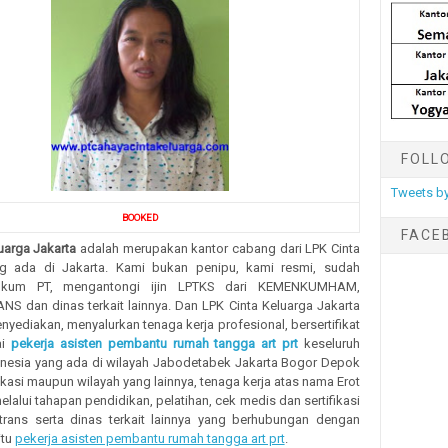
FOLL
Tweets by
BOOKED
FACE
uarga Jakarta
adalah merupakan kantor cabang dari LPK Cinta
ng ada di Jakarta. Kami bukan penipu, kami resmi, sudah
ukum PT, mengantongi ijin LPTKS dari KEMENKUMHAM,
S dan dinas terkait lainnya. Dan LPK Cinta Keluarga Jakarta
nyediakan, menyalurkan tenaga kerja profesional, bersertifikat
ai
pekerja asisten pembantu rumah tangga art prt
keseluruh
onesia yang ada di wilayah Jabodetabek Jakarta Bogor Depok
asi maupun wilayah yang lainnya, tenaga kerja atas nama Erot
lalui tahapan pendidikan, pelatihan, cek medis dan sertifikasi
rtrans serta dinas terkait lainnya yang berhubungan dengan
itu
pekerja asisten pembantu rumah tangga art prt
.