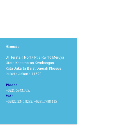
Alamat :
Jl. Teratai I No.17 Rt:3 Rw:10 Meruya
Utara Kecamatan Kembangan
Kota Jakarta Barat Daerah Khusus
Ibukota Jakarta 11620
Phone :
+6221-5843.765,
WA :
+62822.2345.8282, +6281.7788.115