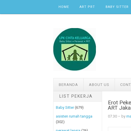
Skip to content
HOME
ART PRT
BABY SITTER
BERANDA
ABOUT US
CONT
LIST PEKERJA
Erot Pek
ART Jaka
Baby Sitter
(679)
07.30
– by
ma
asisten rumah tangga
(302)
perawat lansia
(76)