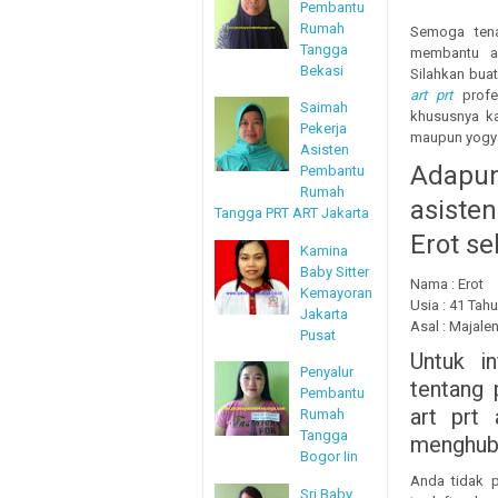
Pembantu
Rumah
Semoga tena
Tangga
membantu a
Bekasi
Silahkan bu
art prt
profes
Saimah
khususnya ka
Pekerja
maupun yogya
Asisten
Adapu
Pembantu
Rumah
asiste
Tangga PRT ART Jakarta
Erot se
Kamina
Baby Sitter
Nama : Erot
Kemayoran
Usia : 41 Tah
Jakarta
Asal : Majale
Pusat
Untuk i
Penyalur
tentang 
Pembantu
art prt 
Rumah
Tangga
menghubu
Bogor Iin
Anda tidak p
Sri Baby