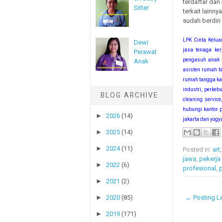
terdaftar dan
Sitter
terkait lainn
sudah berdiri
LPK Cinta Kelua
Dewi
jasa tenaga kerj
Perawat
pengasuh anak ba
Anak
asisten rumah ta
rumah tangga kam
industri, perke
BLOG ARCHIVE
cleaning service,
hubungi kantor 
►
2026
(14)
jakarta dan yogy
►
2025
(14)
►
2024
(11)
Posted in:
art
jawa
,
pekerja
►
2022
(6)
profesional
,
p
►
2021
(2)
← Posting Le
►
2020
(85)
►
2019
(171)