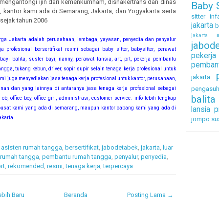
 mengantongi ijin dari kemenkumham, disnakertrans dan dinas
Baby S
ya, kantor kami ada di Semarang, Jakarta, dan Yogyakarta serta
sitter inf
 sejak tahun 2006
jakarta
b
i
jakarta
rga Jakarta adalah perusahaan, lembaga, yayasan, penyedia dan penyalur
jabod
a profesional bersertifikat resmi sebagai baby sitter, babysitter, perawat
pekerj
yi balita, suster bayi, nanny, perawat lansia, art, prt, pekerja pembantu
pembant
ngga, tukang kebun, driver, sopir supir selain tenaga kerja profesional untuk
jakarta
i juga menyediakan jasa tenaga kerja profesional untuk kantor, perusahaan,
pengasu
bunan dan yang lainnya di antaranya jasa tenaga kerja profesional sebagai
balita
 ob, office boy, office girl, administrasi, customer service. info lebih lengkap
pusat kami yang ada di semarang, maupun kantor cabang kami yang ada di
lansia
p
akarta.
jompo
su
,
asisten rumah tangga
,
bersertifikat
,
jabodetabek
,
jakarta
,
luar
 rumah tangga
,
pembantu rumah tangga
,
penyalur
,
penyedia
,
rt
,
rekomended
,
resmi
,
tenaga kerja
,
terpercaya
bih Baru
Beranda
Posting Lama →