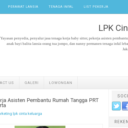
PERAWAT LANSIA
TENAGA INFAL
LIST PEKERJA
LPK Cin
Yayasan penyedia, penyalur jasa tenaga kerja
baby sitter,
pekerja asisten pembant
anak bayi balita lansia orang tua jompo, dan nanny permanen tenaga
infal leb
Jak
ACT US
GALERI
LOWONGAN
SOC
erja Asisten Pembantu Rumah Tangga PRT
rta
rketing lpk cinta keluarga
REKE