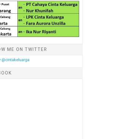
OW ME ON TWITTER
 @cintakeluarga
BOOK