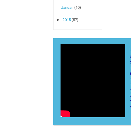
Januari
(10)
►
2015
(57)