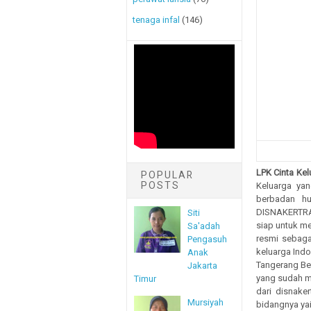
tenaga infal
(146)
LPK Cinta Kel
POPULAR
POSTS
Keluarga ya
berbadan h
DISNAKERTRAN
Siti
siap untuk me
Sa'adah
resmi sebag
Pengasuh
keluarga Ind
Anak
Tangerang Bek
Jakarta
yang sudah me
Timur
dari disnake
Mursiyah
bidangnya ya