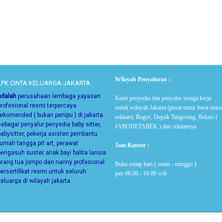
Wilayah Penyaluran :
LPK CINTA KELUARGA JAKARTA
adalah
perusahaan lembaga yayasan
Kami penyedia dan penyalur tenaga kerja
profesional resmi terpercaya
untuk wilayah Jakarta (pusat timur barat utara
rekomended ( bukan penipu ) di jakarta
selatan), Bogor, Depok Tangerang, Bekasi (
sebagai
penyalur penyedia baby sitter,
JABODETABEK ) dan sekitarnya
babysitter, pekerja asisten pembantu
rumah tangga prt art, perawat
Jam Kantor :
pengasuh suster anak bayi balita lansia
orang tua jompo dan nanny
profesional
Buka setiap hari ( senin - minggu )
bersertifikat resmi untuk seluruh
jam 08.00 - 16.00 wib
keluarga di wilayah jakarta.