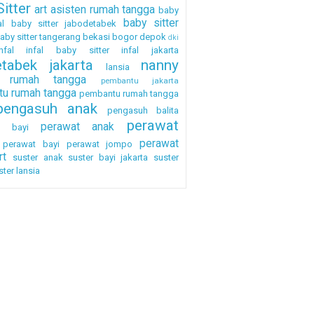
itter
art
asisten rumah tangga
baby
baby sitter
al
baby sitter jabodetabek
aby sitter tangerang
bekasi
bogor
depok
dki
nfal
infal baby sitter
infal jakarta
etabek
jakarta
nanny
lansia
a rumah tangga
pembantu jakarta
u rumah tangga
pembantu rumah tangga
pengasuh anak
pengasuh balita
perawat
perawat anak
h bayi
perawat
perawat bayi
perawat jompo
rt
suster anak
suster bayi jakarta
suster
ster lansia