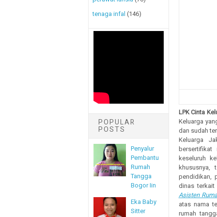
tenaga infal
(146)
LPK Cinta Kel
Keluarga yang
POPULAR
POSTS
dan sudah ter
Keluarga Ja
Penyalur
bersertifika
Pembantu
keseluruh k
Rumah
khususnya, 
Tangga
pendidikan, p
Bogor Iin
dinas terkai
Asisten Rum
Eka Baby
atas nama t
Sitter
rumah tangg