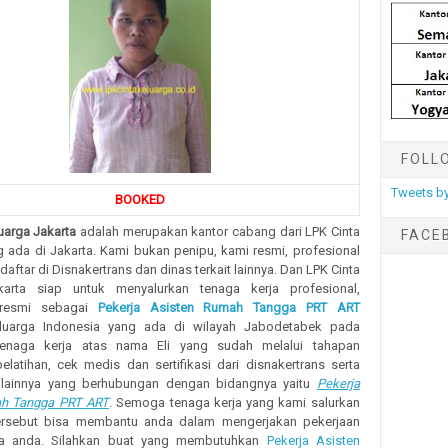
FOLL
Tweets by
BOOKED
uarga Jakarta
adalah merupakan kantor cabang dari LPK Cinta
FACE
 ada di Jakarta. Kami bukan penipu, kami resmi, profesional
daftar di Disnakertrans dan dinas terkait lainnya. Dan LPK Cinta
karta siap untuk menyalurkan tenaga kerja profesional,
t resmi sebagai
Pekerja Asisten Rumah Tangga PRT ART
eluarga Indonesia yang ada di wilayah Jabodetabek pada
tenaga kerja atas nama Eli yang sudah melalui tahapan
elatihan, cek medis dan sertifikasi dari disnakertrans serta
t lainnya yang berhubungan dengan bidangnya yaitu
Pekerja
ah Tangga PRT ART
. Semoga tenaga kerja yang kami salurkan
ersebut bisa membantu anda dalam mengerjakan pekerjaan
a anda. Silahkan buat yang membutuhkan
Pekerja Asisten