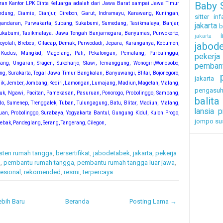
Baby S
ran Kantor LPK Cinta Keluarga adalah dari Jawa Barat sampai Jawa Timur
ung, Ciamis, Cianjur, Cirebon, Garut, Indramayu, Karawang, Kuningan,
sitter inf
andaran, Purwakarta, Subang, Sukabumi, Sumedang, Tasikmalaya, Banjar,
jakarta
b
Sukabumi, Tasikmalaya. Jawa Tengah Banjarnegara, Banyumas, Purwokerto,
i
jakarta
Boyolali, Brebes, Cilacap, Demak, Purwodadi, Jepara, Karanganya, Kebumen,
jabod
, Kudus, Mungkid, Magelang, Pati, Pekalongan, Pemalang, Purbalingga,
pekerj
ang, Ungaran, Sragen, Sukoharjo, Slawi, Temanggung, Wonogiri,Wonosobo,
pembant
ng, Surakarta, Tegal Jawa Timur Bangkalan, Banyuwangi, Blitar, Bojonegoro,
jakarta
ik, Jember, Jombang, Kediri, Lamongan, Lumajang, Madiun, Magetan, Malang,
pengasu
juk, Ngawi, Pacitan, Pamekasan, Pasuruan, Ponorogo, Probolinggo, Sampang,
balita
ndo, Sumenep, Trenggalek, Tuban, Tulungagung, Batu, Blitar, Madiun, Malang,
lansia
p
uan, Probolinggo, Surabaya, Yogyakarta Bantul, Gungung Kidul, Kulon Progo,
jompo
su
ebak, Pandeglang, Serang, Tangerang, Cilegon,
sten rumah tangga
,
bersertifikat
,
jabodetabek
,
jakarta
,
pekerja
a
,
pembantu rumah tangga
,
pembantu rumah tangga luar jawa
,
esional
,
rekomended
,
resmi
,
terpercaya
bih Baru
Beranda
Posting Lama →