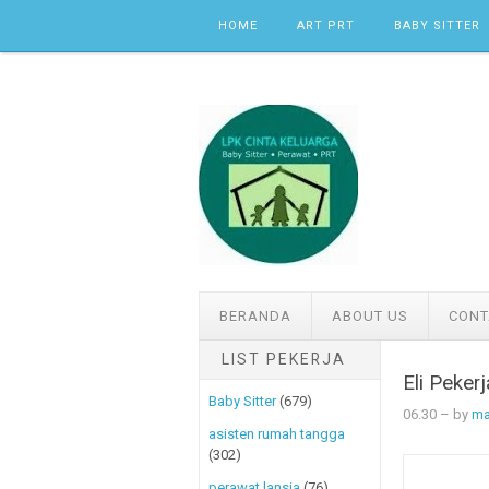
Skip to content
HOME
ART PRT
BABY SITTER
BERANDA
ABOUT US
CONT
LIST PEKERJA
Eli Peke
Baby Sitter
(679)
06.30
– by
ma
asisten rumah tangga
(302)
perawat lansia
(76)