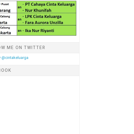
OW ME ON TWITTER
 @cintakeluarga
BOOK