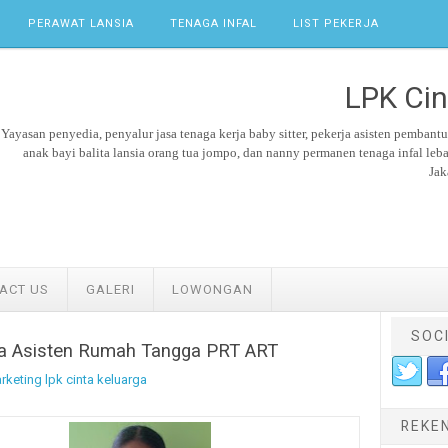
PERAWAT LANSIA
TENAGA INFAL
LIST PEKERJA
LPK Cin
Yayasan penyedia, penyalur jasa tenaga kerja
baby sitter,
pekerja asisten pembant
anak bayi balita lansia orang tua jompo, dan nanny permanen tenaga
infal leb
Jak
ACT US
GALERI
LOWONGAN
SOC
rja Asisten Rumah Tangga PRT ART
rketing lpk cinta keluarga
REKE