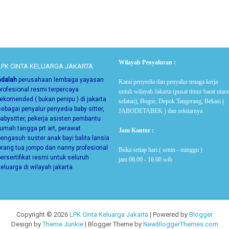
Wilayah Penyaluran :
LPK CINTA KELUARGA JAKARTA
adalah
perusahaan lembaga yayasan
Kami penyedia dan penyalur tenaga kerja
profesional resmi terpercaya
untuk wilayah Jakarta (pusat timur barat utara
rekomended ( bukan penipu ) di jakarta
selatan), Bogor, Depok Tangerang, Bekasi (
sebagai
penyalur penyedia baby sitter,
JABODETABEK ) dan sekitarnya
babysitter, pekerja asisten pembantu
rumah tangga prt art, perawat
Jam Kantor :
pengasuh suster anak bayi balita lansia
orang tua jompo dan nanny
profesional
Buka setiap hari ( senin - minggu )
bersertifikat resmi untuk seluruh
jam 08.00 - 16.00 wib
keluarga di wilayah jakarta.
Copyright ©
2026
LPK Cinta Keluarga Jakarta
| Powered by
Blogger
Design by
Theme Junkie
| Blogger Theme by
NewBloggerThemes.com