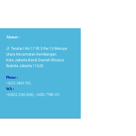
Alamat :
Jl. Teratai I No.17 Rt:3 Rw:10 Meruya
Utara Kecamatan Kembangan
Kota Jakarta Barat Daerah Khusus
Ibukota Jakarta 11620
Phone :
+6221-5843.765,
WA :
+62822.2345.8282, +6281.7788.115