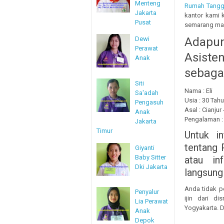
Menteng
Rumah Tangg
Jakarta
kantor kami 
Pusat
semarang mau
Dewi
Adapu
Perawat
Asist
Anak
sebagai
Siti
Nama : Eli
Sa'adah
Usia : 30 Tah
Pengasuh
Asal : Cianjur
Anak
Pengalaman 
Jakarta
Timur
Untuk i
tentang
Giyanti
Baby Sitter
atau in
Dki Jakarta
langsung
Anda tidak p
Penyalur
ijin dari d
Lia Perawat
Yogyakarta. D
Anak
Depok