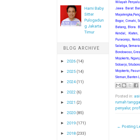
Wilayah Penyalu
Harni Baby
Jawa Barat Band
Sitter
Majalengka,Pang
Pulogadun
Bogor, Cimahi, 
g Jakarta
Batang, Blora. 
Timur
Kendal, Klaten
Purworejo, Remb
Salatiga, Semara
BLOG ARCHIVE
Bondowoso, Gres
Mojokerto, Ngan
►
2026
(14)
Sidoarjo, Situbo
Mojokerto, Pasur
►
2025
(14)
Sleman, Banten L
►
2024
(11)
►
2022
(6)
Posted in:
asi
rumah tangg
►
2021
(2)
penyalur
,
prof
►
2020
(85)
►
2019
(171)
← Posting Le
►
2018
(233)