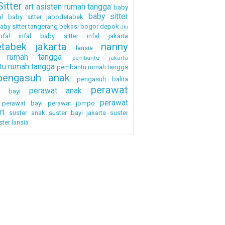
itter
art
asisten rumah tangga
baby
baby sitter
al
baby sitter jabodetabek
aby sitter tangerang
bekasi
bogor
depok
dki
nfal
infal baby sitter
infal jakarta
etabek
jakarta
nanny
lansia
a rumah tangga
pembantu jakarta
u rumah tangga
pembantu rumah tangga
pengasuh anak
pengasuh balita
perawat
perawat anak
h bayi
perawat
perawat bayi
perawat jompo
rt
suster anak
suster bayi jakarta
suster
ster lansia