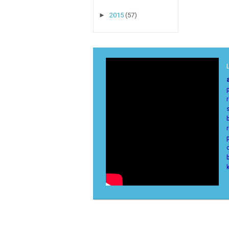
►
2015
(57)