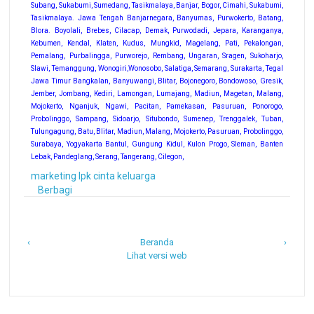
Subang, Sukabumi, Sumedang, Tasikmalaya, Banjar, Bogor, Cimahi, Sukabumi,
Tasikmalaya. Jawa Tengah Banjarnegara, Banyumas, Purwokerto, Batang,
Blora. Boyolali, Brebes, Cilacap, Demak, Purwodadi, Jepara, Karanganya,
Kebumen, Kendal, Klaten, Kudus, Mungkid, Magelang, Pati, Pekalongan,
Pemalang, Purbalingga, Purworejo, Rembang, Ungaran, Sragen, Sukoharjo,
Slawi, Temanggung, Wonogiri,Wonosobo, Salatiga, Semarang, Surakarta, Tegal
Jawa Timur Bangkalan, Banyuwangi, Blitar, Bojonegoro, Bondowoso, Gresik,
Jember, Jombang, Kediri, Lamongan, Lumajang, Madiun, Magetan, Malang,
Mojokerto, Nganjuk, Ngawi, Pacitan, Pamekasan, Pasuruan, Ponorogo,
Probolinggo, Sampang, Sidoarjo, Situbondo, Sumenep, Trenggalek, Tuban,
Tulungagung, Batu, Blitar, Madiun, Malang, Mojokerto, Pasuruan, Probolinggo,
Surabaya, Yogyakarta Bantul, Gungung Kidul, Kulon Progo, Sleman, Banten
Lebak, Pandeglang, Serang, Tangerang, Cilegon,
marketing lpk cinta keluarga
Berbagi
‹
Beranda
›
Lihat versi web