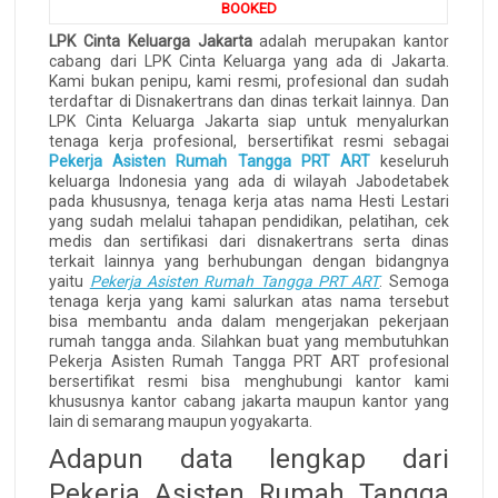
BOOKED
LPK Cinta Keluarga Jakarta
adalah merupakan kantor
cabang dari LPK Cinta Keluarga yang ada di Jakarta.
Kami bukan penipu, kami resmi, profesional dan sudah
terdaftar di Disnakertrans dan dinas terkait lainnya. Dan
LPK Cinta Keluarga Jakarta siap untuk menyalurkan
tenaga kerja profesional, bersertifikat resmi sebagai
Pekerja Asisten Rumah Tangga PRT ART
keseluruh
keluarga Indonesia yang ada di wilayah Jabodetabek
pada khususnya, tenaga kerja atas nama Hesti Lestari
yang sudah melalui tahapan pendidikan, pelatihan, cek
medis dan sertifikasi dari disnakertrans serta dinas
terkait lainnya yang berhubungan dengan bidangnya
yaitu
Pekerja Asisten Rumah Tangga PRT ART
. Semoga
tenaga kerja yang kami salurkan atas nama tersebut
bisa membantu anda dalam mengerjakan pekerjaan
rumah tangga anda. Silahkan buat yang membutuhkan
Pekerja Asisten Rumah Tangga PRT ART profesional
bersertifikat resmi bisa menghubungi kantor kami
khususnya kantor cabang jakarta maupun kantor yang
lain di semarang maupun yogyakarta.
Adapun data lengkap dari
Pekerja Asisten Rumah Tangga