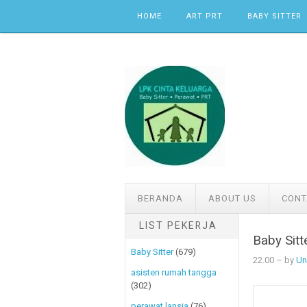
Skip to content
HOME
ART PRT
BABY SITTER
BERANDA
ABOUT US
CONT
LIST PEKERJA
Baby Sitt
Baby Sitter
(679)
22.00
– by
Un
asisten rumah tangga
(302)
perawat lansia
(76)