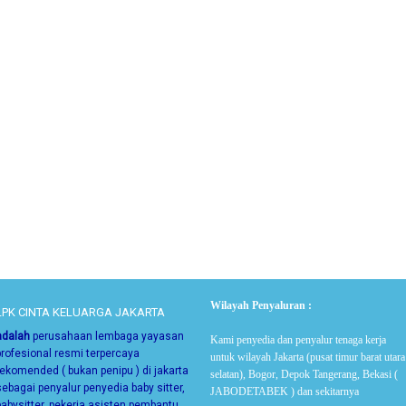
Wilayah Penyaluran :
LPK CINTA KELUARGA JAKARTA
adalah
perusahaan lembaga yayasan
Kami penyedia dan penyalur tenaga kerja
profesional resmi terpercaya
untuk wilayah Jakarta (pusat timur barat utara
rekomended ( bukan penipu ) di jakarta
selatan), Bogor, Depok Tangerang, Bekasi (
sebagai
penyalur penyedia baby sitter,
JABODETABEK ) dan sekitarnya
babysitter, pekerja asisten pembantu