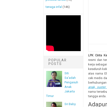
tenaga infal
(146)
LPK Cinta Ke
resmi dan te
POPULAR
POSTS
kerja sebaga
keseluruh kel
Siti
atas nama El
Sa'adah
cek medis dan
Pengasuh
berhubungan
Anak
anak, suster 
Jakarta
nama terseb
Timur
tangga anda.
Adapun
Sri Baby