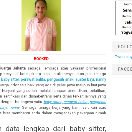
FOLL
Tweets by
BOOKED
luarga Jakarta
sebagai lembaga atau yayasan profesional
FACE
rpercaya di kota jakarta siap untuk menyalurkan jasa tenaga
i
baby sitter, perawat balita, pengasuh anak, suster bayi, nanny
uarga Indonesia baik yang ada di pulau jawa maupun luar jawa
i Nuryani yang sudah melalui tahapan pendidikan, pelatihan,
 sertifikasi dari disnakertrans serta dinas terkait lainnya yang
 dengan bidangnya yaitu
baby sitter, perawat balita, pengasuh
bayi, nanny
. Semoga tenaga kerja yang kami salurkan atas
ut bisa membantu anda dalam mengerjakan pekerjaan rumah
 data lengkap dari baby sitter,