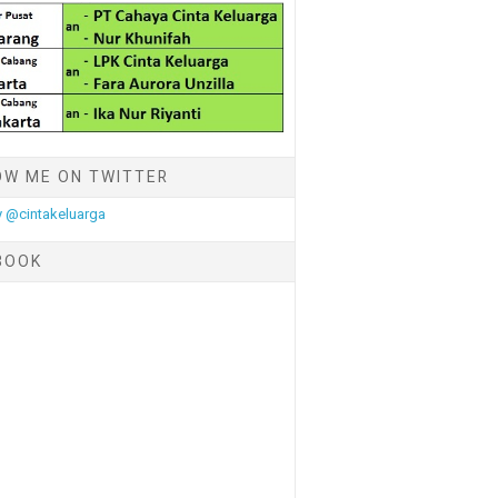
OW ME ON TWITTER
 @cintakeluarga
BOOK