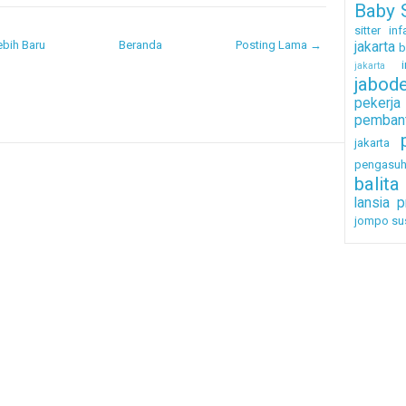
Baby S
sitter inf
bih Baru
Beranda
Posting Lama →
jakarta
b
i
jakarta
jabod
pekerj
pembant
jakarta
pengasu
balita
lansia
p
jompo
su