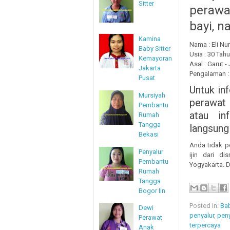
Sitter
perawa
bayi, n
Kamina
Nama : Eli Nur
Baby Sitter
Usia : 30 Tah
Kemayoran
Asal : Garut -
Jakarta
Pengalaman 
Pusat
Untuk inf
Mursiyah
perawat b
Pembantu
atau in
Rumah
Tangga
langsung
Bekasi
Anda tidak p
Penyalur
ijin dari d
Pembantu
Yogyakarta. D
Rumah
Tangga
Bogor Iin
Posted in:
Bab
Dewi
penyalur
,
peny
Perawat
terpercaya
Anak