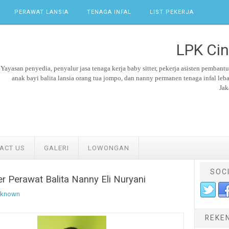
PERAWAT LANSIA
TENAGA INFAL
LIST PEKERJA
LPK Cin
Yayasan penyedia, penyalur jasa tenaga kerja
baby sitter,
pekerja asisten pembant
anak bayi balita lansia orang tua jompo, dan nanny permanen tenaga
infal leb
Jak
ACT US
GALERI
LOWONGAN
SOC
er Perawat Balita Nanny Eli Nuryani
known
REKE