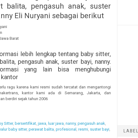
t balita, pengasuh anak, suster
anny Eli Nuryani sebagai berikut
yani
un
 Jawa Barat
:
ormasi lebih lengkap tentang baby sitter,
alita, pengasuh anak, suster bayi, nanny.
formasi yang lain bisa menghubungi
 kantor
erlu ragu karena kami resmi sudah tercatat dan mengantongi
isnakertrans, kantor kami ada di Semarang, Jakarta, dan
an berdiri sejak tahun 2006
y Sitter
,
bersertifikat
,
jawa
,
luar jawa
,
nanny
,
pengasuh anak
,
alur baby sitter
,
perawat balita
,
profesional
,
resmi
,
suster bayi
,
LABE