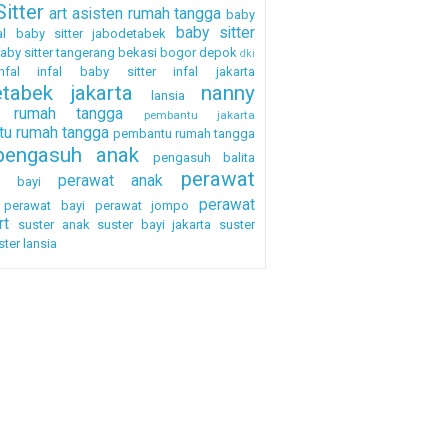
itter
art
asisten rumah tangga
baby
baby sitter
al
baby sitter jabodetabek
aby sitter tangerang
bekasi
bogor
depok
dki
nfal
infal baby sitter
infal jakarta
etabek
jakarta
nanny
lansia
a rumah tangga
pembantu jakarta
u rumah tangga
pembantu rumah tangga
pengasuh anak
pengasuh balita
perawat
perawat anak
h bayi
perawat
perawat bayi
perawat jompo
rt
suster anak
suster bayi jakarta
suster
ster lansia